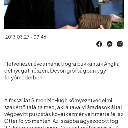
2013.03.27 - 09:46
Hetvenezer éves mamutfogra bukkantak Anglia
délnyugati részén, Devon grófságban egy
folyómederben.
A fosszíliát Simon McHugh környezetvédelmi
szakértő találta meg, aki a tavalyi áradások által
végbevitt pusztítás következményeit mérte fel az
Otter folyó mentén. Az iszapba ágyazódott fog
2,2 kilogrammot nyom, 20 centiméter hosszú, 7