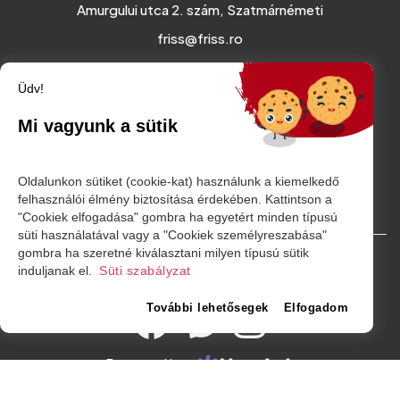
Amurgului utca 2. szám, Szatmárnémeti
friss@friss.ro
Üdv!
Mi vagyunk a sütik
Oldalunkon sütiket (cookie-kat) használunk a kiemelkedő
felhasználói élmény biztosítása érdekében. Kattintson a
"Cookiek elfogadása" gombra ha egyetért minden típusú
süti használatával vagy a "Cookiek személyreszabása"
gombra ha szeretné kiválasztani milyen típusú sütik
© Minden jog fenntartva. 2026
induljanak el.
Süti szabályzat
További lehetősegek
Elfogadom
Powered by