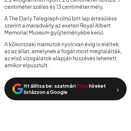
centiméter széles és 13 centiméter mély.
A The Daily Telegraph című brit lap értesülése
szerint a maradvány az exeteri Royal Albert
Memorial Museum gyűjteményébe kerül.
A kőkorszaki mamutok nyolcvan évig is eléltek:
az az állat, amelynek a fogát most megtalálták,
az első vizsgálatok alapján húszéves lehetett,
amikor elpusztult.
Itt állítsa be: szatmári
Friss
híreket
›
listázzon a Google