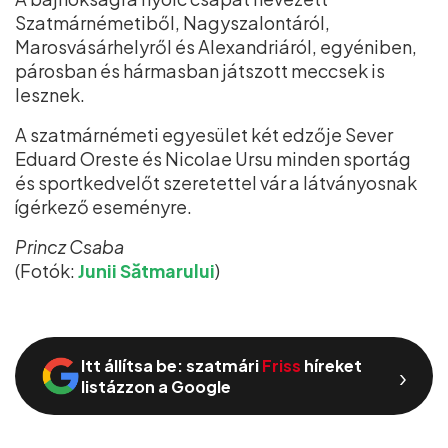
Szatmárnémetiből, Nagyszalontáról,
Marosvásárhelyről és Alexandriáról, egyéniben,
párosban és hármasban játszott meccsek is
lesznek.
A szatmárnémeti egyesület két edzője Sever
Eduard Oreste és Nicolae Ursu minden sportág
és sportkedvelőt szeretettel vár a látványosnak
ígérkező eseményre.
Princz Csaba
(Fotók:
Junii Sătmarului
)
Itt állítsa be: szatmári
Friss
híreket
›
listázzon a Google