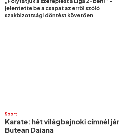
„Folytatjuk a szereplést a Liga 2-ben!” -
jelentette be a csapat az erről szóló
szakbizottsági döntést követően
Sport
Karate: hét világbajnoki címnél jár
Butean Daiana