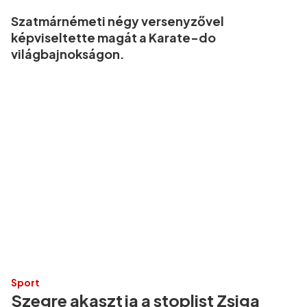
Szatmárnémeti négy versenyzővel
képviseltette magát a Karate-do
világbajnokságon.
Sport
Szegre akasztja a stoplist Zsiga