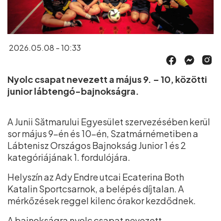
2026.05.08 - 10:33
Nyolc csapat nevezett a május 9. – 10, közötti
junior lábtengó-bajnokságra.
A Junii Sătmarului Egyesület szervezésében kerül
sor május 9-én és 10-én, Szatmárnémetiben a
Lábtenisz Országos Bajnokság Junior 1 és 2
kategóriájának 1. fordulójára.
Helyszín az Ady Endre utcai Ecaterina Both
Katalin Sportcsarnok, a belépés díjtalan. A
mérkőzések reggel kilenc órakor kezdődnek.
A bajnokságra nyolc csapat nevezett