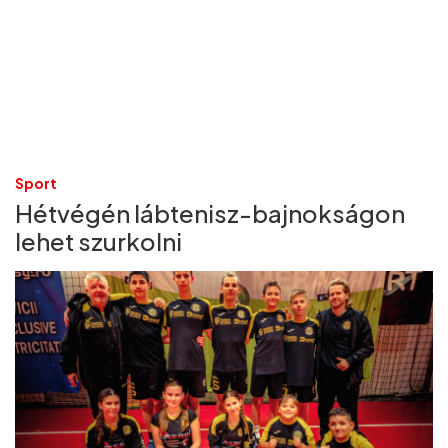
Sport
Hétvégén lábtenisz-bajnokságon
lehet szurkolni