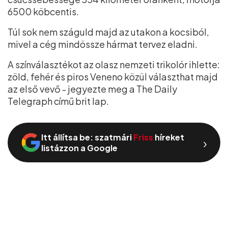
6500 köbcentis.
Túl sok nem száguld majd az utakon a kocsiból,
mivel a cég mindössze hármat tervez eladni.
A színválasztékot az olasz nemzeti trikolór ihlette:
zöld, fehér és piros Veneno közül választhat majd
az első vevő - jegyezte meg a The Daily
Telegraph című brit lap.
Itt állítsa be: szatmári
Friss
híreket
›
listázzon a Google