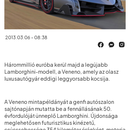
2013.03.06 - 08:38
Hárommillió euróba kerül majd a legújabb
Lamborghini-modell, a Veneno, amely az olasz
luxusautógyár eddigi leggyorsabb kocsija.
A Veneno mintapéldányát a genfi autószalon
sajtónapján mutatta be a fennállásának 50.
évfordulóját ünneplő Lamborghini. Újdonsága
meglehetősen futurisztikus kinézetű,
csúcssebessége 354 kilométer óránként, motorja