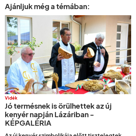
Ajánljuk még a témában:
Vidék
Jó termésnek is örülhettek az új
kenyér napján Lázáriban -
KÉPGALÉRIA
Az új kenyér szimbolikája előtt tisztelegtek