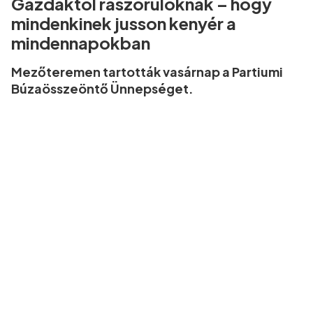
Gazdáktól rászorulóknak – hogy
mindenkinek jusson kenyér a
mindennapokban
Mezőteremen tartották vasárnap a Partiumi
Búzaösszeöntő Ünnepséget.