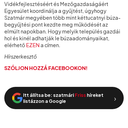
Vidékfejlesztéséért és Mezőgazdaságáért
Egyesület koordinálja a gyűjtést, úgyhogy
Szatmár megyében több mint kéttucatnyi búza-
begyűjtési pont kezdte meg működését az
elmúlt napokban. Hogy melyik település gazdái
hol és kinél adhatják le búzaadományaikat,
elérhető
EZEN
a címen.
Hírszerkesztő
SZÓLJON HOZZÁ FACEBOOKON!
Itt állítsa be: szatmári
Friss
híreket
›
listázzon a Google