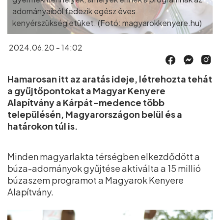
adományaiból fedezik egész éves
kenyérszükségletüket. (Fotó: magyarokkenyere.hu)
2024.06.20 - 14:02
Hamarosan itt az aratás ideje, létrehozta tehát
a gyűjtőpontokat a Magyar Kenyere
Alapítvány a Kárpát-medence több
településén, Magyarországon belül és a
határokon túl is.
Minden magyarlakta térségben elkezdődött a
búza-adományok gyűjtése aktiválta a 15 millió
búzaszem programot a Magyarok Kenyere
Alapítvány.