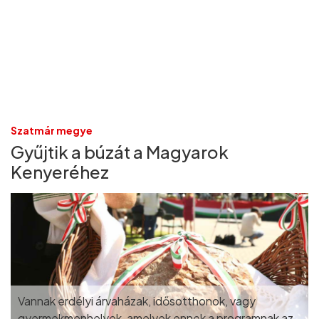
Szatmár megye
Gyűjtik a búzát a Magyarok
Kenyeréhez
Vannak erdélyi árvaházak, idősotthonok, vagy
gyermekmenhelyek, amelyek ennek a programnak az