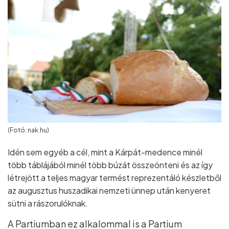
(Fotó: nak.hu)
Idén sem egyéb a cél, mint a Kárpát-medence minél
több táblájából minél több búzát összeönteni és az így
létrejött a teljes magyar termést reprezentáló készletből
az augusztus huszadikai nemzeti ünnep után kenyeret
sütni a rászorulóknak.
A Partiumban ez alkalommal is a Partium