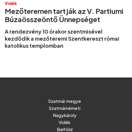
Vidék
Mezőteremen tartják az V. Partiumi
Búzaösszeöntő Ünnepséget
A rendezvény 10 órakor szentmisével
kezdődik a mezőteremi Szentkereszt római
katolikus templomban
Szatmár megye
Szatmárnémeti
Nagykároly
Vidék
Belföld