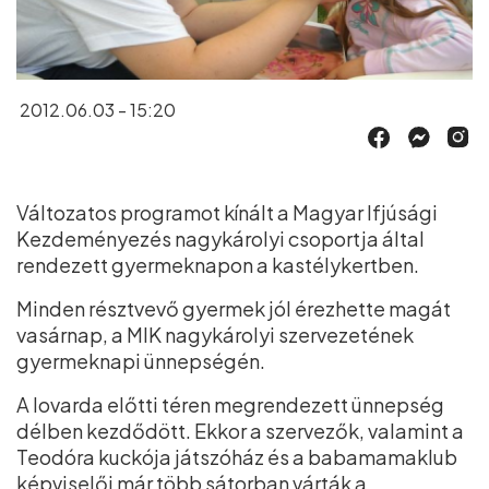
2012.06.03 - 15:20
Változatos programot kínált a Magyar Ifjúsági
Kezdeményezés nagykárolyi csoportja által
rendezett gyermeknapon a kastélykertben.
Minden résztvevő gyermek jól érezhette magát
vasárnap, a MIK nagykárolyi szervezetének
gyermeknapi ünnepségén.
A lovarda előtti téren megrendezett ünnepség
délben kezdődött. Ekkor a szervezők, valamint a
Teodóra kuckója játszóház és a babamamaklub
képviselői már több sátorban várták a