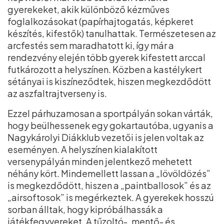
gyerekeket, akik különböző kézműves
foglalkozásokat (papírhajtogatás, képkeret
készítés, kifestők) tanulhattak. Természetesen az
arcfestés sem maradhatott ki, így már a
rendezvény elején több gyerek kifestett arccal
futkározott a helyszínen. Közben a kastélykert
sétányai is kiszíneződtek, hiszen megkezdődött
az aszfaltrajtverseny is.
Ezzel párhuzamosan a sportpályán sokan várták,
hogy beülhessenek egy gokartautóba, ugyanis a
Nagykárolyi Diákklub vezetői is jelen voltak az
eseményen. A helyszínen kialakított
versenypályán minden jelentkező mehetett
néhány kört. Mindemellett lassan a „lövöldözés”
is megkezdődött, hiszen a „paintballosok” és az
„airsoftosok” is megérkeztek. A gyerekek hosszú
sorban álltak, hogy kipróbálhassák a
játékfegyvereket. A tűzoltó-, mentő- és