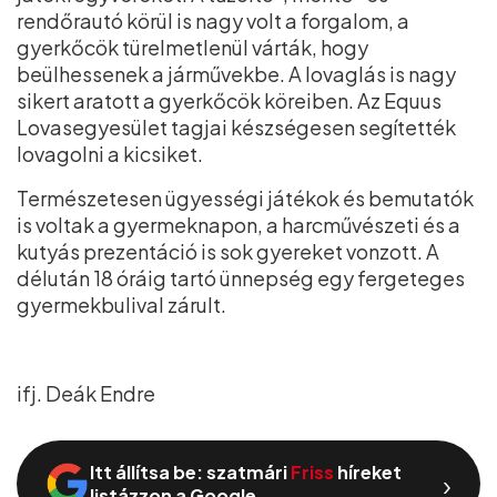
rendőrautó körül is nagy volt a forgalom, a
gyerkőcök türelmetlenül várták, hogy
beülhessenek a járművekbe. A lovaglás is nagy
sikert aratott a gyerkőcök köreiben. Az Equus
Lovasegyesület tagjai készségesen segítették
lovagolni a kicsiket.
Természetesen ügyességi játékok és bemutatók
is voltak a gyermeknapon, a harcművészeti és a
kutyás prezentáció is sok gyereket vonzott. A
délután 18 óráig tartó ünnepség egy fergeteges
gyermekbulival zárult.
ifj. Deák Endre
Itt állítsa be: szatmári
Friss
híreket
›
listázzon a Google