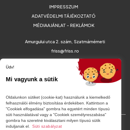
IMPRESSZUM
ADATVÉDELMI TÁJÉKOZTATÓ
MÉDIAAJÁNLAT - REKLÁMOK
Amurgului utca 2. szám, Szatmárnémeti
friss@friss.ro
Üdv!
Mi vagyunk a sütik
Oldalunkon sütiket (cookie-kat) használunk a kiemelkedő
felhasználói élmény biztosítása érdekében. Kattintson a
"Cookiek elfogadása" gombra ha egyetért minden típusú
süti használatával vagy a "Cookiek személyreszabása"
gombra ha szeretné kiválasztani milyen típusú sütik
© Minden jog fenntartva. 2026
induljanak el.
Süti szabályzat