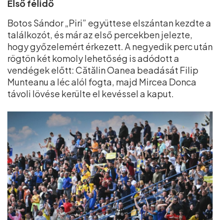
Első félidő
Botos Sándor „Piri” együttese elszántan kezdte a
találkozót, és már az első percekben jelezte,
hogy győzelemért érkezett. A negyedik perc után
rögtön két komoly lehetőség is adódott a
vendégek előtt: Cătălin Oanea beadását Filip
Munteanu a léc alól fogta, majd Mircea Donca
távoli lövése kerülte el kevéssel a kaput.