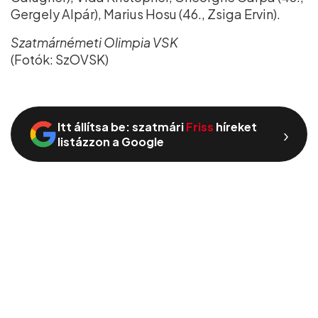
Gergely Alpár), Marius Hosu (46., Zsiga Ervin).
Szatmárnémeti Olimpia VSK
(Fotók: SzOVSK)
Itt állítsa be: szatmári
Friss
híreket
›
listázzon a Google