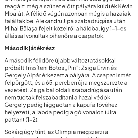
reagált: még a szünet előtt pályára küldték Kévin
Mbalát. A félidő végén azonban mégis a hazaiak
találtak be. Alexandru Jipa szabadrúgása után
Mihai Bălașa fejelt közelről a hálóba, így 1–1-es
állással vonultak pihenőre a csapatok.
Második játékrész
A második félidőre újabb változtatásokkal
próbált frissíteni Botos „Piri”: Zsiga Ervin és
Gergely Alpár érkezett a pályára. A csapat ismét
felpörgött, és a 65. percben újra megszerezte a
vezetést. Zsiga bal oldali szabadrúgása után
nem tudtak felszabadítani a hazai védők,
Gergely pedig higgadtan a kapufa tövéhez
helyezett, a labda pedig a gólvonalon túlra
pattant (1–2).
Sokáig úgy tűnt, az Olimpia megszerzi a