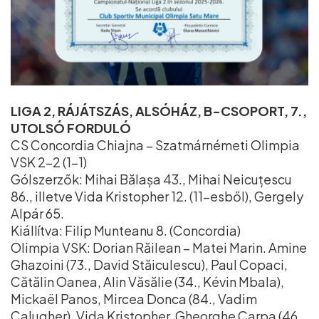
LIGA 2, RÁJÁTSZÁS, ALSÓHÁZ, B-CSOPORT, 7.,
UTOLSÓ FORDULÓ
CS Concordia Chiajna – Szatmárnémeti Olimpia
VSK 2–2 (1–1)
Gólszerzők: Mihai Bălașa 43., Mihai Neicuțescu
86., illetve Vida Kristopher 12. (11-esből), Gergely
Alpár 65.
Kiállítva: Filip Munteanu 8. (Concordia)
Olimpia VSK: Dorian Răilean – Matei Marin. Amine
Ghazoini (73., David Stăiculescu), Paul Copaci,
Cătălin Oanea, Alin Văsălie (34., Kévin Mbala),
Mickaël Panos, Mircea Donca (84., Vadim
Calugher), Vida Kristopher, Gheorghe Carpa (46.,