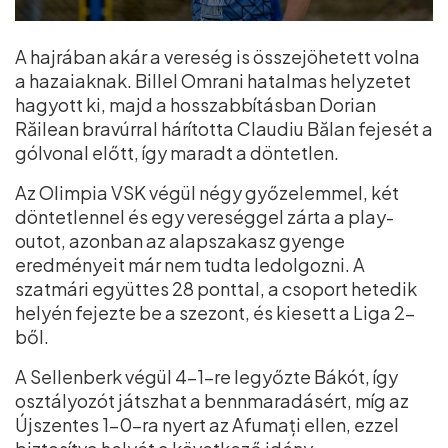
A hajrában akár a vereség is összejöhetett volna
a hazaiaknak. Billel Omrani hatalmas helyzetet
hagyott ki, majd a hosszabbításban Dorian
Răilean bravúrral hárította Claudiu Bălan fejesét a
gólvonal előtt, így maradt a döntetlen.
Az Olimpia VSK végül négy győzelemmel, két
döntetlennel és egy vereséggel zárta a play-
outot, azonban az alapszakasz gyenge
eredményeit már nem tudta ledolgozni. A
szatmári együttes 28 ponttal, a csoport hetedik
helyén fejezte be a szezont, és kiesett a Liga 2-
ből.
A Sellenberk végül 4–1-re legyőzte Bákót, így
osztályozót játszhat a bennmaradásért, míg az
Újszentes 1–0-ra nyert az Afumați ellen, ezzel