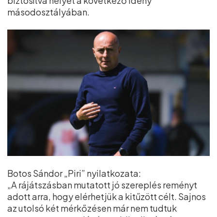
biztosítva helyét a következő idény
másodosztályában.
Botos Sándor „Piri” nyilatkozata:
„A rájátszásban mutatott jó szereplés reményt
adott arra, hogy elérhetjük a kitűzött célt. Sajnos
az utolsó két mérkőzésen már nem tudtuk