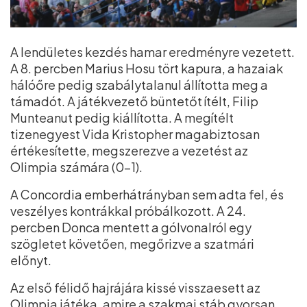
A lendületes kezdés hamar eredményre vezetett.
A 8. percben Marius Hosu tört kapura, a hazaiak
hálóőre pedig szabálytalanul állította meg a
támadót. A játékvezető büntetőt ítélt, Filip
Munteanut pedig kiállította. A megítélt
tizenegyest Vida Kristopher magabiztosan
értékesítette, megszerezve a vezetést az
Olimpia számára (0–1).
A Concordia emberhátrányban sem adta fel, és
veszélyes kontrákkal próbálkozott. A 24.
percben Donca mentett a gólvonalról egy
szögletet követően, megőrizve a szatmári
előnyt.
Az első félidő hajrájára kissé visszaesett az
Olimpia játéka, amire a szakmai stáb gyorsan