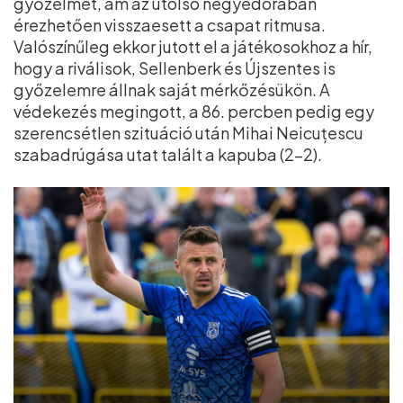
győzelmet, ám az utolsó negyedórában
érezhetően visszaesett a csapat ritmusa.
Valószínűleg ekkor jutott el a játékosokhoz a hír,
hogy a riválisok, Sellenberk és Újszentes is
győzelemre állnak saját mérkőzésükön. A
védekezés megingott, a 86. percben pedig egy
szerencsétlen szituáció után Mihai Neicuțescu
szabadrúgása utat talált a kapuba (2–2).