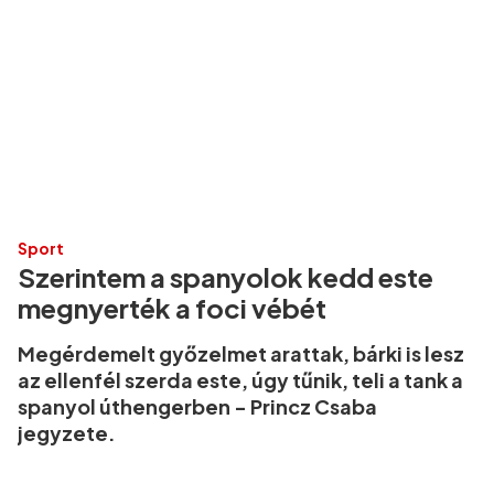
Sport
Szerintem a spanyolok kedd este
megnyerték a foci vébét
Megérdemelt győzelmet arattak, bárki is lesz
az ellenfél szerda este, úgy tűnik, teli a tank a
spanyol úthengerben - Princz Csaba
jegyzete.