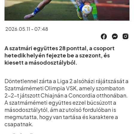
2026.05.11 - 07:48
A szatmári együttes 28 ponttal, a csoport
hetedik helyén fejezte be a szezont, és
kiesett a másodosztályból.
Döntetlennel zárta a Liga 2 alsóházi rájátszását a
Szatmárnémeti Olimpia VSK, amely szombaton
2–2-t játszott Chiajnán a Concordia otthonában.
A szatmárnémeti együttes ezzel búcsúzott a
másodosztálytól, ám az utolsó fordulóban is
megmutatta, hogy van tartása és karaktere a
csapatnak.