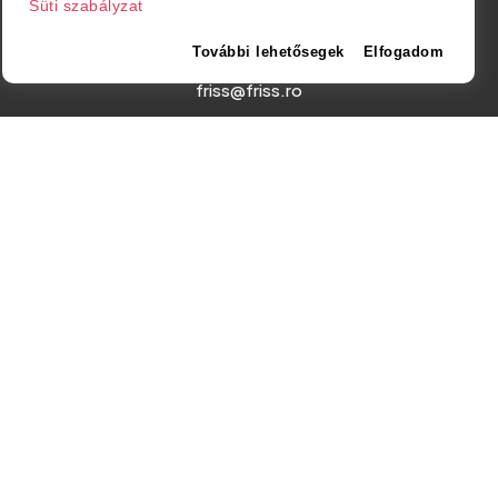
Süti szabályzat
Amurgului utca 2. szám, Szatmárnémeti
További lehetősegek
Elfogadom
friss@friss.ro
© Minden jog fenntartva. 2026
Powered by