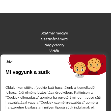
Szatmár megye
Szatmárnémeti
Nagykároly
Vidék
Belföld
Üdv!
Külföld
Sport
Mi vagyunk a sütik
RÓLUNK
Oldalunkon sütiket (cookie-kat) használunk a kiemelkedő
felhasználói élmény biztosítása érdekében. Kattintson a
IMPRESSZUM
"Cookiek elfogadása" gombra ha egyetért minden típusú süti
ADATVÉDELMI TÁJÉKOZTATÓ
használatával vagy a "Cookiek személyreszabása" gombra
ha szeretné kiválasztani milyen típusú sütik induljanak el.
MÉDIAAJÁNLAT - REKLÁMOK