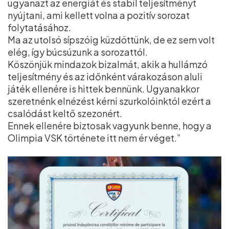
ugyanazt az energiát és stabil teljesítményt
nyújtani, ami kellett volna a pozitív sorozat
folytatásához.
Ma az utolsó sípszóig küzdöttünk, de ez sem volt
elég, így búcsúzunk a sorozattól.
Köszönjük mindazok bizalmát, akik a hullámzó
teljesítmény és az időnként várakozáson aluli
játék ellenére is hittek bennünk. Ugyanakkor
szeretnénk elnézést kérni szurkolóinktól ezért a
csalódást keltő szezonért.
Ennek ellenére biztosak vagyunk benne, hogy a
Olimpia VSK története itt nem ér véget.”