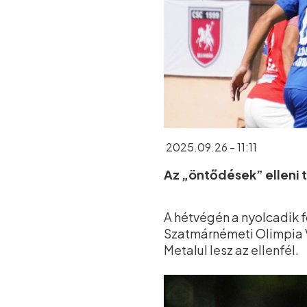
2025.09.26 - 11:11
Az „öntődések” elleni t
A hétvégén a nyolcadik f
Szatmárnémeti Olimpia V
Metalul lesz az ellenfél.