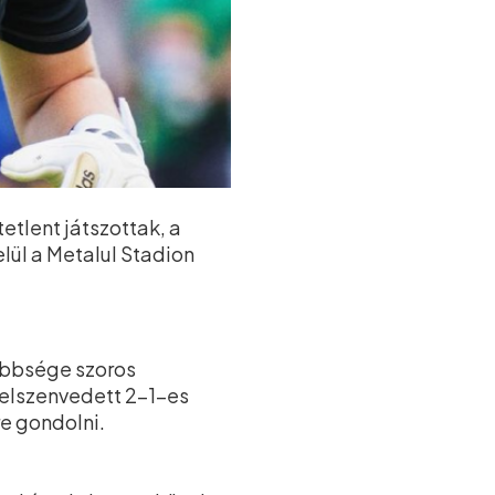
etlent játszottak, a
lül a Metalul Stadion
többsége szoros
 elszenvedett 2–1-es
re gondolni.