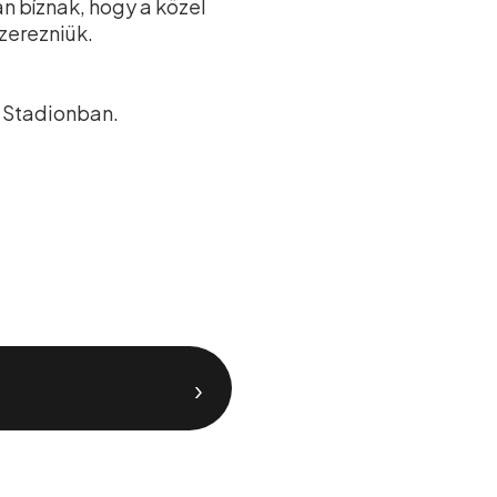
n bíznak, hogy a közel
zerezniük.
l Stadionban.
›