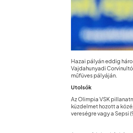
Hazai pályán eddig három
Vajdahunyadi Corvinultól
műfüves pályáján.
Utolsók
Az Olimpia VSK pillanatn
küzdelmet hozott a közép
vereségre vagy a Sepsi (