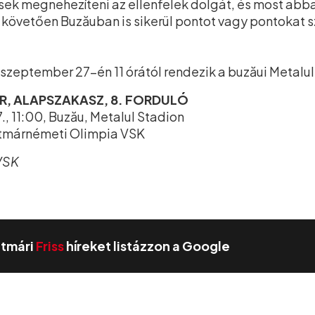
ek megnehezíteni az ellenfelek dolgát, és most abba
 követően Buzăuban is sikerül pontot vagy pontokat s
szeptember 27-én 11 órától rendezik a buzăui Metalu
OR, ALAPSZAKASZ, 8. FORDULÓ
, 11:00, Buzău, Metalul Stadion
atmárnémeti Olimpia VSK
VSK
zatmári
Friss
híreket listázzon a Google