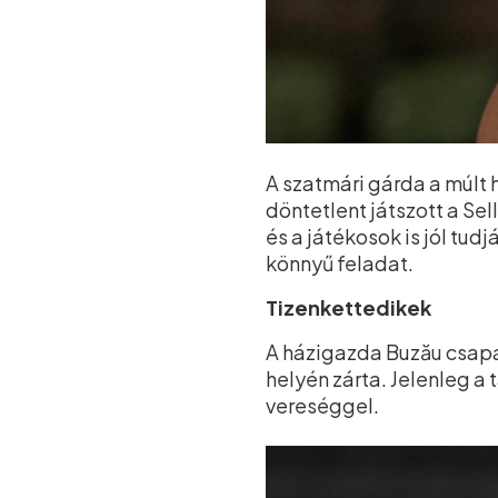
A szatmári gárda a múlt
döntetlent játszott a Se
és a játékosok is jól tud
könnyű feladat.
Tizenkettedikek
A házigazda Buzău csapa
helyén zárta. Jelenleg a
vereséggel.