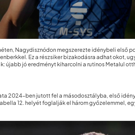
 héten, Nagydisznódon megszerezte idénybeli első po
llenberkkel. Ez a részsiker bizakodásra adhat okot, u
ják: újabb jó eredményt kiharcolni a rutinos Metalul o
ta 2024-ben jutott fel a másodosztályba, első idén
 tabella 12. helyét foglalják el három győzelemmel, e