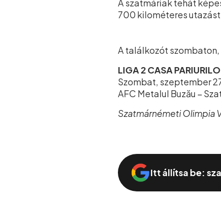
A szatmáriak tehát képes
700 kilométeres utazást
A találkozót szombaton, 
LIGA 2 CASA PARIURIL
Szombat, szeptember 27.
AFC Metalul Buzău – Sz
Szatmárnémeti Olimpia 
Itt állítsa be: s