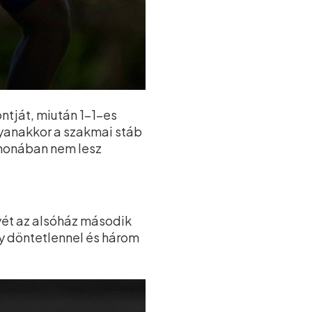
ntját, miután 1–1-es
gyanakkor a szakmai stáb
tthonában nem lesz
yét az alsóház második
gy döntetlennel és három