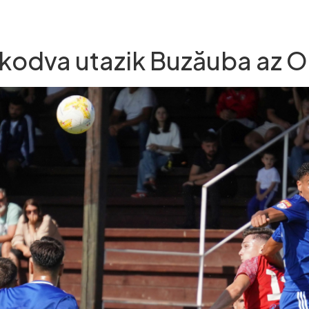
akodva utazik Buzăuba az 