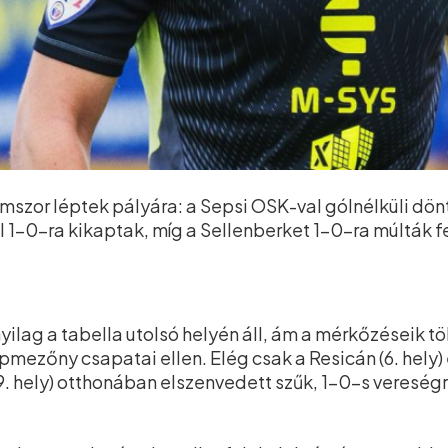
szor léptek pályára: a Sepsi OSK-val gólnélküli dönt
 1–0-ra kikaptak, míg a Sellenberket 1–0-ra múlták fe
yilag a tabella utolsó helyén áll, ám a mérkőzéseik 
mezőny csapatai ellen. Elég csak a Resicán (6. hely)
9. hely) otthonában elszenvedett szűk, 1–0-s vereség