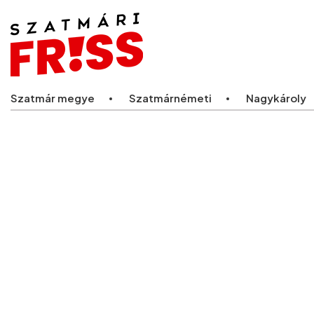
Legfriss
Szatmár megye
Szatmárnémeti
Nagykároly