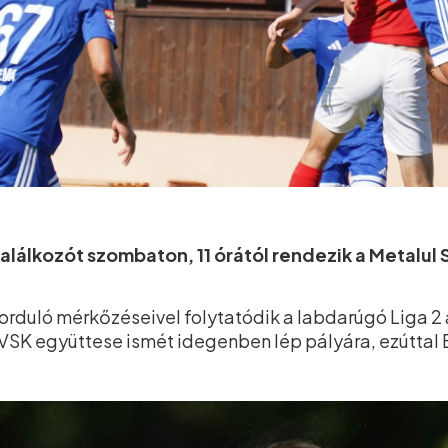
alálkozót szombaton, 11 órától rendezik a Metalul
orduló mérkőzéseivel folytatódik a labdarúgó Liga 2
SK együttese ismét idegenben lép pályára, ezúttal 