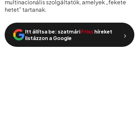
multinacionális szolgáltatók, amelyek „fekete
hetet” tartanak.
Itt állítsa be: szatmári
Friss
híreket
›
listázzon a Google