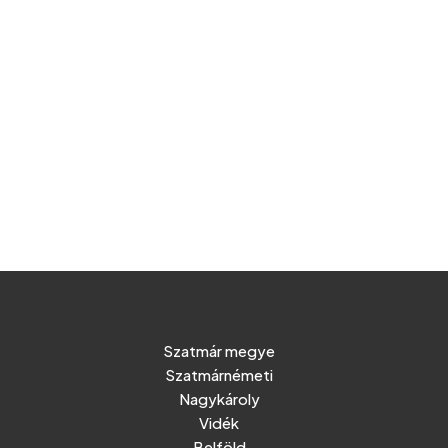
Szatmár megye
Szatmárnémeti
Nagykároly
Vidék
Belföld