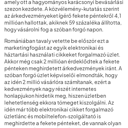
amely ott a hagyományos karácsonyi bevásárlási
szezon kezdete. A közvélemény-kutatás szerint
az árkedvezményeket ígérő fekete péntekről 4,1
millióan hallottak, akiknek 59 százaléka állította,
hogy vásárolni fog a szóban forgó napon.
Romániában tavaly vetette be először ezt a
marketingfogást az egyik elektronikai és
háztartási használati cikkeket forgalmazó üzlet.
Akkor még csak 2 millióan érdeklődtek a fekete
pénteken meghirdetett árkedvezmények iránt. A
szóban forgó üzlet képviselői elmondták, hogy
az idén 2 millió vásárlóra számítanak, ezért a
kedvezmények nagy részét internetes
honlapjukon hirdetik meg, hiszen üzletben
lehetetlenség ekkora tömeget kiszolgálni. Az
idén már több elektronikai cikket forgalmazó
üzletlánc és mobiltelefon-szolgáltató is
meghirdette a fekete pénteket, de vannak olyan