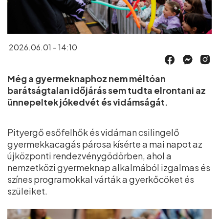
2026.06.01 - 14:10
Még a gyermeknaphoz nem méltóan
barátságtalan időjárás sem tudta elrontani az
ünnepeltek jókedvét és vidámságát.
Pityergő esőfelhők és vidáman csilingelő
gyermekkacagás párosa kísérte a mai napot az
újközponti rendezvénygödörben, ahol a
nemzetközi gyermeknap alkalmából izgalmas és
színes programokkal várták a gyerkőcöket és
szüleiket.