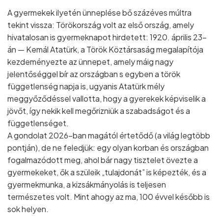
A gyermekek ilyetén ünneplése bő százéves múltra
tekint vissza: Törökország volt az első ország, amely
hivatalosan is gyermeknapot hirdetett: 1920. április 23–
án — Kemál Atatürk, a Török Köztársaság megalapítója
kezdeményezte az ünnepet, amely máig nagy
jelentőséggel bír az országban s egyben a török
függetlenség napja is, ugyanis Atatürk mély
meggyőződéssel vallotta, hogy a gyerekek képviselik a
jövőt, így nekik kell megőrizniük a szabadságot és a
függetlenséget.
A gondolat 2026–ban magától értetődő (a világ legtöbb
pontján), de ne feledjük: egy olyan korban és országban
fogalmazódott meg, ahol bár nagy tisztelet övezte a
gyermekeket, ők a szüleik „tulajdonát” is képezték, és a
gyermekmunka, a kizsákmányolás is teljesen
természetes volt. Mint ahogy az ma, 100 évvel később is
sok helyen.