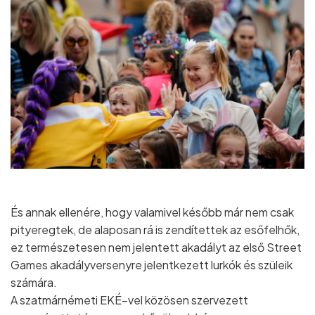
És annak ellenére, hogy valamivel később már nem csak
pityeregtek, de alaposan rá is zendítettek az esőfelhők,
ez természetesen nem jelentett akadályt az első Street
Games akadályversenyre jelentkezett lurkók és szüleik
számára.
A szatmárnémeti EKÉ–vel közösen szervezett