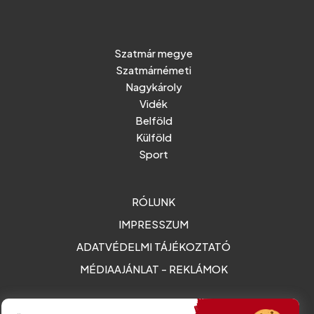
Szatmár megye
Szatmárnémeti
Nagykároly
Vidék
Belföld
Külföld
Sport
RÓLUNK
IMPRESSZUM
ADATVÉDELMI TÁJÉKOZTATÓ
MÉDIAAJÁNLAT - REKLÁMOK
Amurgului utca 2. szám, Szatmárnémeti