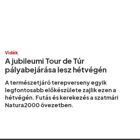
Vidék
A jubileumi Tour de Túr
pályabejárása lesz hétvégén
A természetjáró terepverseny egyik
legfontosabb előkészülete zajlik ezen a
hétvégén. Futás és kerekezés a szatmári
Natura2000 övezetben.