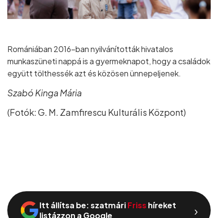
Romániában 2016–ban nyilvánították hivatalos
munkaszüneti nappá is a gyermeknapot, hogy a családok
együtt tölthessék azt és közösen ünnepeljenek.
Szabó Kinga Mária
(Fotók: G. M. Zamfirescu Kulturális Központ)
Itt állítsa be: szatmári
Friss
híreket
›
listázzon a Google