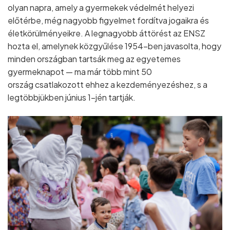
olyan napra, amely a gyermekek védelmét helyezi
előtérbe, még nagyobb figyelmet fordítva jogaikra és
életkörülményeikre. A legnagyobb áttörést az ENSZ
hozta el, amelynek közgyűlése 1954-ben javasolta, hogy
minden országban tartsák meg az egyetemes
gyermeknapot — ma már több mint 50
ország csatlakozott ehhez a kezdeményezéshez, s a
legtöbbjükben június 1–jén tartják.