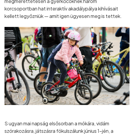
megmérettetésen a gyerkőcöknek három
korcsoportban hat interaktív akadálypálya kihívásait
kellett legyőzniük — amit igen ügyesen meg is tettek.
S ugyan mai napság elsősorban a mókára, vidám
szórakozásra, játszásra fókulszálunk június 1–jén, a