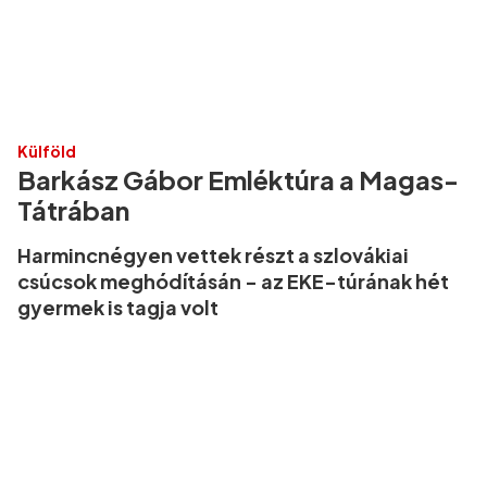
Külföld
Barkász Gábor Emléktúra a Magas-
Tátrában
Harmincnégyen vettek részt a szlovákiai
csúcsok meghódításán - az EKE-túrának hét
gyermek is tagja volt