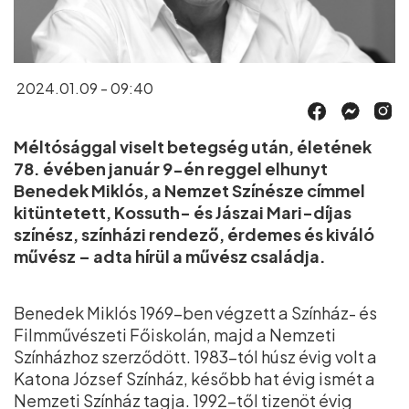
2024.01.09 - 09:40
Méltósággal viselt betegség után, életének
78. évében január 9-én reggel elhunyt
Benedek Miklós, a Nemzet Színésze címmel
kitüntetett, Kossuth- és Jászai Mari-díjas
színész, színházi rendező, érdemes és kiváló
művész – adta hírül a művész családja.
Benedek Miklós 1969-ben végzett a Színház- és
Filmművészeti Főiskolán, majd a Nemzeti
Színházhoz szerződött. 1983-tól húsz évig volt a
Katona József Színház, később hat évig ismét a
Nemzeti Színház tagja. 1992-től tizenöt évig