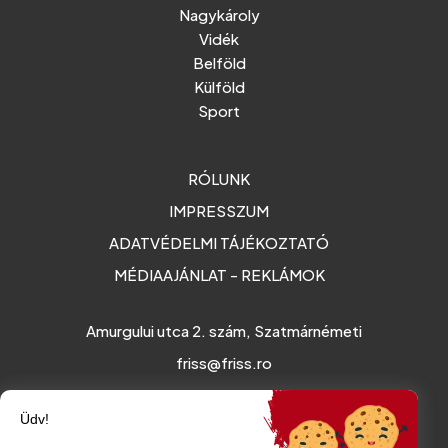
Nagykároly
Vidék
Belföld
Külföld
Sport
RÓLUNK
IMPRESSZUM
ADATVÉDELMI TÁJÉKOZTATÓ
MÉDIAAJÁNLAT - REKLÁMOK
Amurgului utca 2. szám, Szatmárnémeti
friss@friss.ro
Üdv!