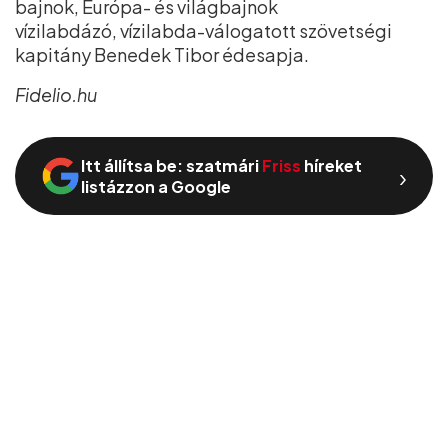
bajnok, Európa- és világbajnok
vízilabdázó, vízilabda-válogatott szövetségi
kapitány Benedek Tibor édesapja.
Fidelio.hu
Itt állítsa be: szatmári
Friss
híreket
›
listázzon a Google