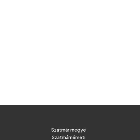
Szatmár megye
Szatmárnémeti