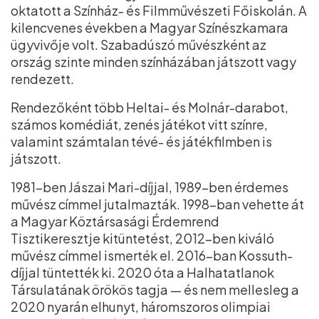
oktatott a Színház- és Filmművészeti Főiskolán. A
kilencvenes években a Magyar Színészkamara
ügyvivője volt. Szabadúszó művészként az
ország szinte minden színházában játszott vagy
rendezett.
Rendezőként több Heltai- és Molnár-darabot,
számos komédiát, zenés játékot vitt színre,
valamint számtalan tévé- és játékfilmben is
játszott.
1981-ben Jászai Mari-díjjal, 1989-ben érdemes
művész címmel jutalmazták. 1998-ban vehette át
a Magyar Köztársasági Érdemrend
Tisztikeresztje kitüntetést, 2012-ben kiváló
művész címmel ismerték el. 2016-ban Kossuth-
díjjal tüntették ki. 2020 óta a Halhatatlanok
Társulatának örökös tagja — és nem mellesleg a
2020 nyarán elhunyt, háromszoros olimpiai