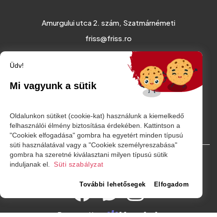
Amurgului utca 2. szám, Szatmárnémeti
friss@friss.ro
Üdv!
Mi vagyunk a sütik
Oldalunkon sütiket (cookie-kat) használunk a kiemelkedő
felhasználói élmény biztosítása érdekében. Kattintson a
"Cookiek elfogadása" gombra ha egyetért minden típusú
süti használatával vagy a "Cookiek személyreszabása"
gombra ha szeretné kiválasztani milyen típusú sütik
© Minden jog fenntartva. 2026
induljanak el.
Süti szabályzat
További lehetősegek
Elfogadom
Powered by