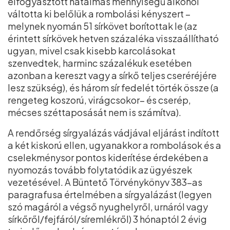
elfogyasztott hatalmas mennyiségű alkohol
váltotta ki belőlük a rombolási kényszert –
melynek nyomán 51 sírkövet borítottak le (az
érintett sírkövek hetven százaléka visszaállítható
ugyan, mivel csak kisebb karcolásokat
szenvedtek, harminc százalékuk esetében
azonban a kereszt vagy a sírkő teljes cseréréjére
lesz szükség), és három sír fedelét törték össze (a
rengeteg koszorú, virágcsokor– és cserép,
mécses széttaposását nem is számítva).
A rendőrség sírgyalázás vádjával eljárást indított
a két kiskorú ellen, ugyanakkor a rombolások és a
cselekménysor pontos kiderítése érdekében a
nyomozás tovább folytatódik az ügyészek
vezetésével. A Büntető Törvénykönyv 383–as
paragrafusa értelmében a sírgyalázást (legyen
szó magáról a végső nyughelyről, urnáról vagy
sírkőről/fejfáról/síremlékről) 3 hónaptól 2 évig