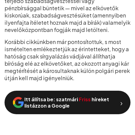
terjedő szabadságvesztéssel vagy
pénzbírsággal büntetik — mivel az elkövetők
kiskorúak, szabadságvesztésüket (amennyiben
ilyenfajta ítéletet hoznak majd a bírák) valamelyik
nevelőközpontban fogják majd letölteni.
Korábbi cikkünkben már pontosítottuk, s most
ismételten emlékeztetjük az érintetteket, hogy a
hatóság csak sírgyalázás vádjával állíthatja
bíróság elé az elkövetőket, az okozott anyagi kár
megtérítését a károsultaknak külön polgári perek
útján kell majd igényelniük.
Itt állítsa be: szatmári
Friss
híreket
›
listázzon a Google