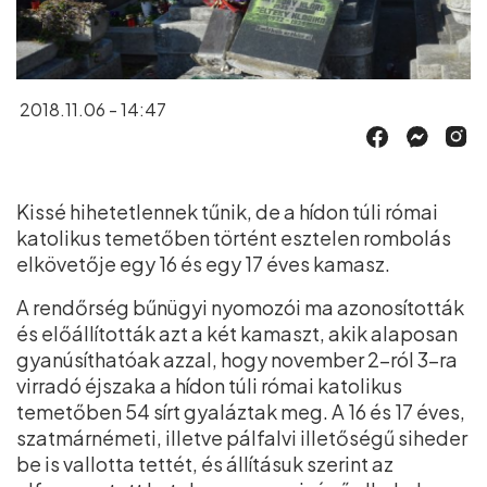
2018.11.06 - 14:47
Kissé hihetetlennek tűnik, de a hídon túli római
katolikus temetőben történt esztelen rombolás
elkövetője egy 16 és egy 17 éves kamasz.
A rendőrség bűnügyi nyomozói ma azonosították
és előállították azt a két kamaszt, akik alaposan
gyanúsíthatóak azzal, hogy november 2–ról 3–ra
virradó éjszaka a hídon túli római katolikus
temetőben 54 sírt gyaláztak meg. A 16 és 17 éves,
szatmárnémeti, illetve pálfalvi illetőségű siheder
be is vallotta tettét, és állításuk szerint az