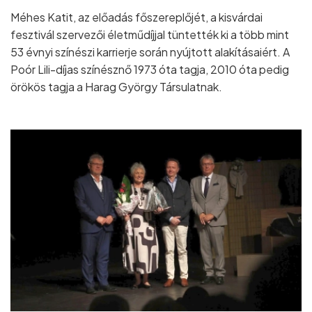
Méhes Katit, az előadás főszereplőjét, a kisvárdai
fesztivál szervezői életműdíjjal tüntették ki a több mint
53 évnyi színészi karrierje során nyújtott alakításaiért. A
Poór Lili-díjas színésznő 1973 óta tagja, 2010 óta pedig
örökös tagja a Harag György Társulatnak.