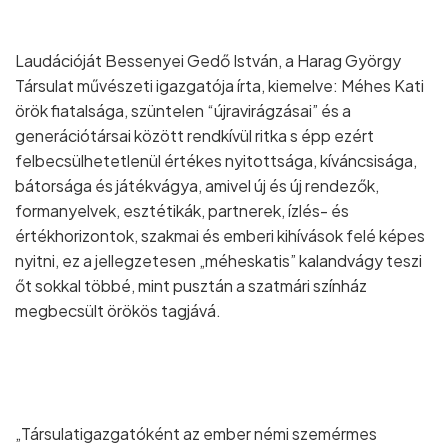
Laudációját Bessenyei Gedő István, a Harag György
Társulat művészeti igazgatója írta, kiemelve: Méhes Kati
örök fiatalsága, szüntelen “újravirágzásai” és a
generációtársai között rendkívül ritka s épp ezért
felbecsülhetetlenül értékes nyitottsága, kíváncsisága,
bátorsága és játékvágya, amivel új és új rendezők,
formanyelvek, esztétikák, partnerek, ízlés- és
értékhorizontok, szakmai és emberi kihívások felé képes
nyitni, ez a jellegzetesen „méheskatis” kalandvágy teszi
őt sokkal többé, mint pusztán a szatmári színház
megbecsült örökös tagjává.
„Társulatigazgatóként az ember némi szemérmes