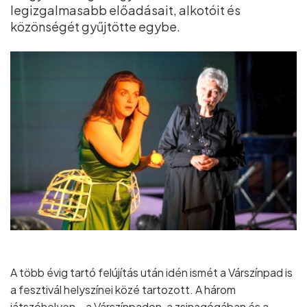
legizgalmasabb előadásait, alkotóit és
közönségét gyűjtötte egybe.
A több évig tartó felújítás után idén ismét a Várszínpad is
a fesztivál helyszínei közé tartozott. A három
játszóhelyen – a Várszínpadon, a zsinagógában és a