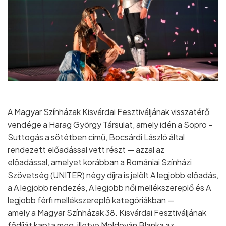
A Magyar Színházak Kisvárdai Fesztiváljának visszatérő
vendége a Harag György Társulat, amely idén a Sopro –
Suttogás a sötétben című, Bocsárdi László által
rendezett előadással vett részt — azzal az
előadással, amelyet korábban a Romániai Színházi
Szövetség (UNITER) négy díjra is jelölt A legjobb előadás,
a A legjobb rendezés, A legjobb női mellékszereplő és A
legjobb férfi mellékszereplő kategóriákban —
amely a Magyar Színházak 38. Kisvárdai Fesztiváljának
fődíját kapta meg, illetve Moldován Blanka az