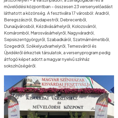
művelődési központban – összesen 23 versenyelőadást
láthatott a közönség. A fesztiválra 17 városból: Aradról,
Beregszászról, Budapestről, Debrecenből,
Dunaújvárosból, Kézdivásárhelyről, Kolozsvárról,
Komáromból, Marosvásárhelyről, Nagyváradról,
Sepsiszentgyörgyről, Szabadkáról, Szatmárnémetiből,
Szegedről, Székelyudvarhelyről, Temesvárról és
Újvidékről érkeztek társulatok, a versenyprogram pedig
átfogó képet adott a magyar nyelvű színház
sokszínűségéről.