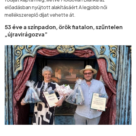
előadásban nyújtott alakításáért A legjobb női
mellékszereplő díjat vehette át.
53 éve a színpadon, örök fiatalon, szűntelen
„újravirágozva”