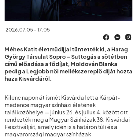
2026.07.05 - 17:05
Méhes Katit életműdíjjal tüntették ki, a Harag
György Társulat Sopro - Suttogás a sötétben
című előadása a fődíjat, Moldován Blanka
pedig a Legjobb női mellékszereplő díját hozta
haza Kisvárdáról.
Kilenc napon át ismét Kisvárda lett a Kárpát-
medence magyar színházi életének
találkozóhelye — június 26. és július 4. között ott
rendezték meg a Magyar Színházak 38. Kisvárdai
Fesztiválját, amely idén is a határon túli és a
magyarországi magyar színházak