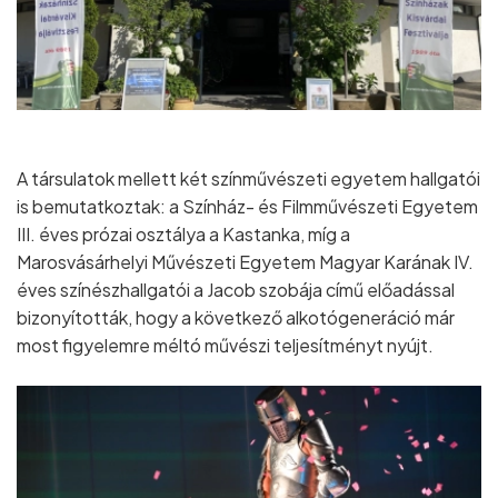
A társulatok mellett két színművészeti egyetem hallgatói
is bemutatkoztak: a Színház- és Filmművészeti Egyetem
III. éves prózai osztálya a Kastanka, míg a
Marosvásárhelyi Művészeti Egyetem Magyar Karának IV.
éves színészhallgatói a Jacob szobája című előadással
bizonyították, hogy a következő alkotógeneráció már
most figyelemre méltó művészi teljesítményt nyújt.