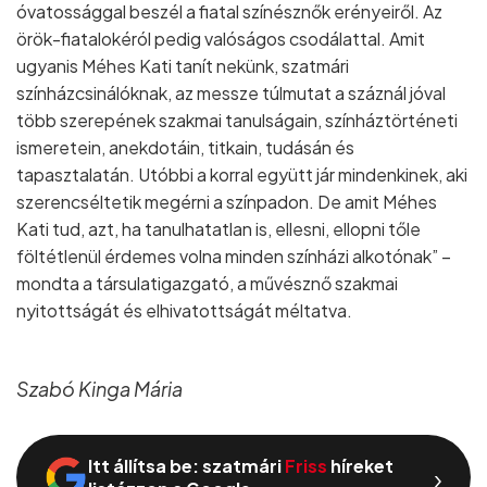
óvatossággal beszél a fiatal színésznők erényeiről. Az
örök-fiatalokéról pedig valóságos csodálattal. Amit
ugyanis Méhes Kati tanít nekünk, szatmári
színházcsinálóknak, az messze túlmutat a száznál jóval
több szerepének szakmai tanulságain, színháztörténeti
ismeretein, anekdotáin, titkain, tudásán és
tapasztalatán. Utóbbi a korral együtt jár mindenkinek, aki
szerencséltetik megérni a színpadon. De amit Méhes
Kati tud, azt, ha tanulhatatlan is, ellesni, ellopni tőle
föltétlenül érdemes volna minden színházi alkotónak” –
mondta a társulatigazgató, a művésznő szakmai
nyitottságát és elhivatottságát méltatva.
Szabó Kinga Mária
Itt állítsa be: szatmári
Friss
híreket
›