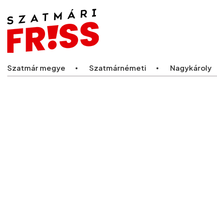
Legfriss
Szatmár megye
Szatmárnémeti
Nagykároly