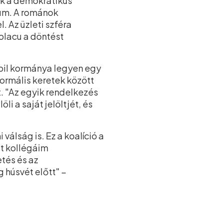
ék a demokratikus
tum. A románok
. Az üzleti szféra
olacu a döntést
tabil kormánya legyen egy
ormális keretek között
t. "Az egyik rendelkezés
li a saját jelöltjét, és
álság is. Ez a koalíció a
it kollégáim
tés és az
húsvét előtt" –