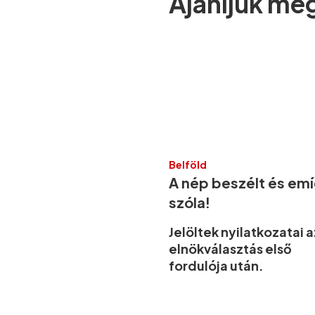
Ajánljuk mé
Belföld
A nép beszélt és em
szóla!
Jelöltek nyilatkozatai a
elnökválasztás első
fordulója után.