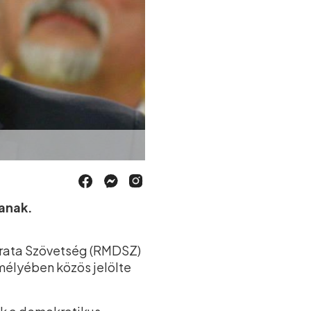
tanak.
krata Szövetség (RMDSZ)
mélyében közös jelölte