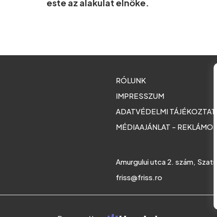
este az alakulat elnöke.
RÓLUNK
IMPRESSZUM
ADATVÉDELMI TÁJÉKOZTA
MÉDIAAJÁNLAT - REKLÁMO
Amurgului utca 2. szám, Szat
friss@friss.ro