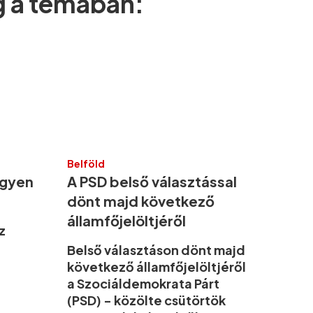
g a témában:
Belföld
ígyen
A PSD belső választással
dönt majd következő
államfőjelöltjéről
z
Belső választáson dönt majd
következő államfőjelöltjéről
a Szociáldemokrata Párt
(PSD) - közölte csütörtök