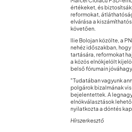
Marcel Ciolacu PSD-elnö
értékeket, és biztosíts
reformokat, átláthatóság
elvárása a kiszámítható
követően.
Ilie Bolojan közölte, a P
nehéz időszakban, hogy 
tartására, reformokat ha
a közös elnökjelölt kijelö
belső fórumain jóváhagyj
"Tudatában vagyunk annak
polgárok bizalmának vis
bejelentettek. A legnag
elnökválasztások lehető
nyilatkozta a döntés ka
Hírszerkesztő