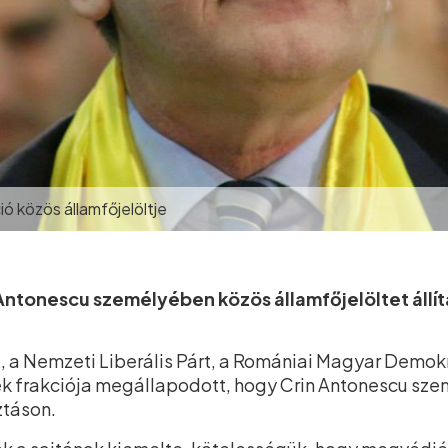
ió közös államfőjelöltje
 Antonescu személyében közös államfőjelöltet állí
, a Nemzeti Liberális Párt, a Romániai Magyar Demo
k frakciója megállapodott, hogy Crin Antonescu sze
ztáson.