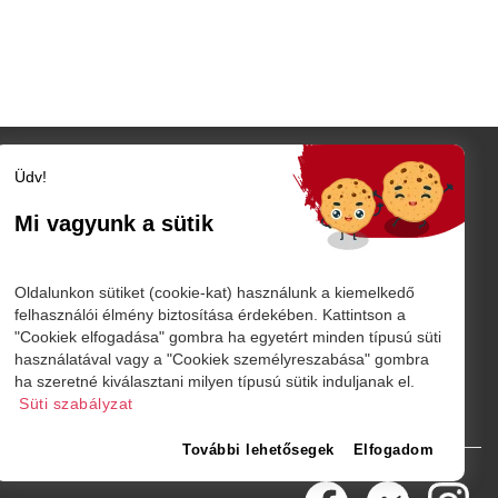
Üdv!
Szatmár megye
Szatmárnémeti
Mi vagyunk a sütik
Nagykároly
TÓ
Vidék
Belföld
K
Oldalunkon sütiket (cookie-kat) használunk a kiemelkedő
Külföld
felhasználói élmény biztosítása érdekében. Kattintson a
"Cookiek elfogadása" gombra ha egyetért minden típusú süti
Sport
használatával vagy a "Cookiek személyreszabása" gombra
márnémeti
ha szeretné kiválasztani milyen típusú sütik induljanak el.
Süti szabályzat
További lehetősegek
Elfogadom