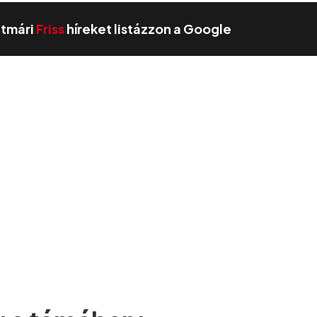
zatmári
Friss
híreket listázzon a Google