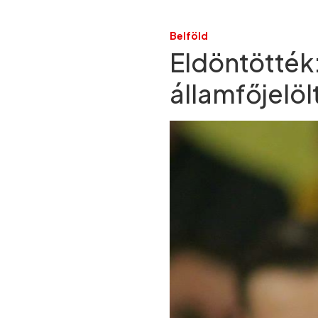
Belföld
Eldöntötték:
államfőjelöl