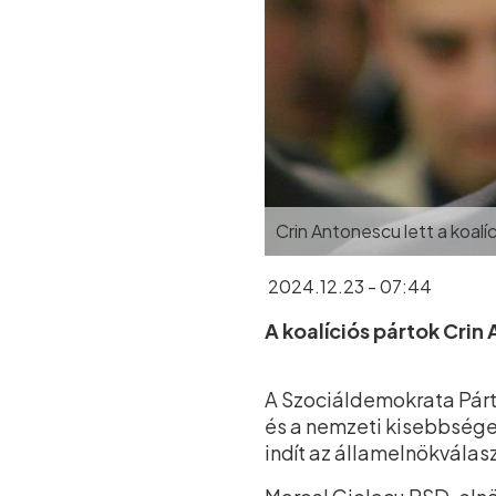
Crin Antonescu lett a koalíc
2024.12.23 - 07:44
A koalíciós pártok Crin
A Szociáldemokrata Párt
és a nemzeti kisebbsége
indít az államelnökválas