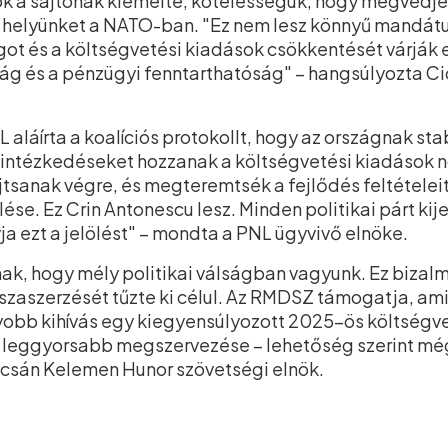
k a sajtónak kiemelte, kötelességük, hogy megvédj
ák helyünket a NATO-ban. "Ez nem lesz könnyű mandá
ot és a költségvetési kiadások csökkentését várják el
ság és a pénzügyi fenntarthatóság" – hangsúlyozta Ci
NL aláírta a koalíciós protokollt, hogy az országnak s
intézkedéseket hozzanak a költségvetési kiadások n
jtsanak végre, és megteremtsék a fejlődés feltételei
lése. Ez Crin Antonescu lesz. Minden politikai párt kijelö
a ezt a jelölést" – mondta a PNL ügyvivő elnöke.
, hogy mély politikai válságban vagyunk. Ez bizalmi v
szaszerzését tűzte ki célul. Az RMDSZ támogatja, am
yobb kihívás egy kiegyensúlyozott 2025-ös költségve
 leggyorsabb megszervezése – lehetőség szerint még 
pcsán Kelemen Hunor szövetségi elnök.