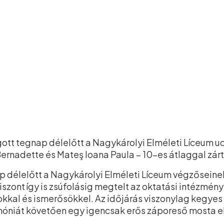
gott tegnap délelőtt a Nagykárolyi Elméleti Líceum u
ernadette és Mateş Ioana Paula – 10-es átlaggal zárt
p délelőtt a Nagykárolyi Elméleti Líceum végzőseine
szont így is zsúfolásig megtelt az oktatási intézmén
kkal és ismerősökkel. Az időjárás viszonylag kegyes 
emóniát követően egy igencsak erős záporeső mosta el