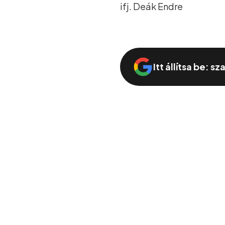
ifj. Deák Endre
Itt állítsa be: s