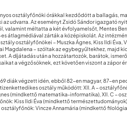
nyos osztályfőnöki órákkal kezdődött a ballagás, m
 ki az udvarra. Az eseményt Zsidó Sándor igazgató n
l, valamint méltatta a két évfolyamelsőt, Mentes Be
-es átlagmédiával zárták a középiskolát. Az intézmé
sztály osztályfőnökei – Muszka Ágnes, Kiss Ildi Éva, 
kai Magdalena – szóltak az egybegyűltekhez, majd ki
ket. A díjátadás után a hozzátartozók, barátok, ism
ikat a végzősöknek, ezt követően viszont a zápor ér
69 diák végzett idén, ebből 82-en magyar, 87-en pe
zenkettedikes osztály működött: XII. A – osztályfőnök:
nes (mindkettő matematika-informatika), XII. C – os
főnök: Kiss Ildi Éva (mindkettő természettudományok),
– osztályfőnök: Vincze Annamária (mindkettő filológia