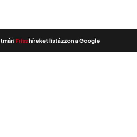
zatmári
Friss
híreket listázzon a Google