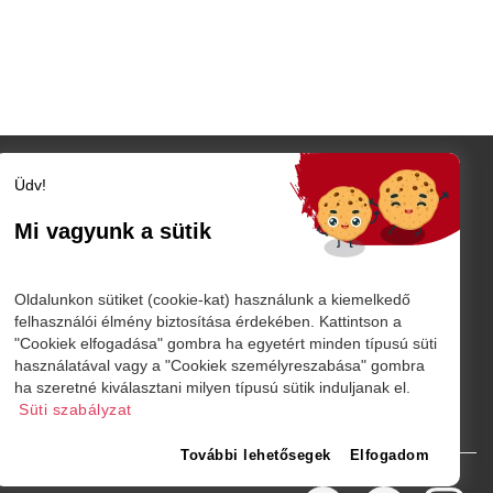
Üdv!
Szatmár megye
Szatmárnémeti
Mi vagyunk a sütik
Nagykároly
TÓ
Vidék
Belföld
K
Oldalunkon sütiket (cookie-kat) használunk a kiemelkedő
Külföld
felhasználói élmény biztosítása érdekében. Kattintson a
"Cookiek elfogadása" gombra ha egyetért minden típusú süti
Sport
használatával vagy a "Cookiek személyreszabása" gombra
márnémeti
ha szeretné kiválasztani milyen típusú sütik induljanak el.
Süti szabályzat
További lehetősegek
Elfogadom