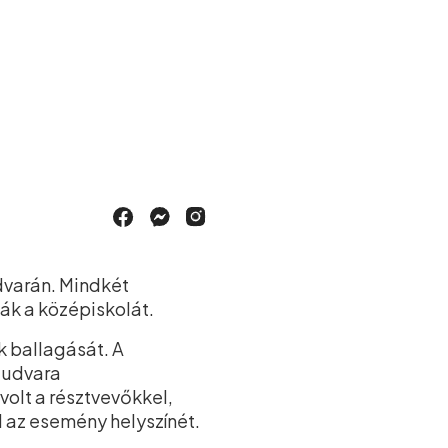
dvarán. Mindkét
ák a középiskolát.
k ballagását. A
y udvara
volt a résztvevőkkel,
 az esemény helyszínét.