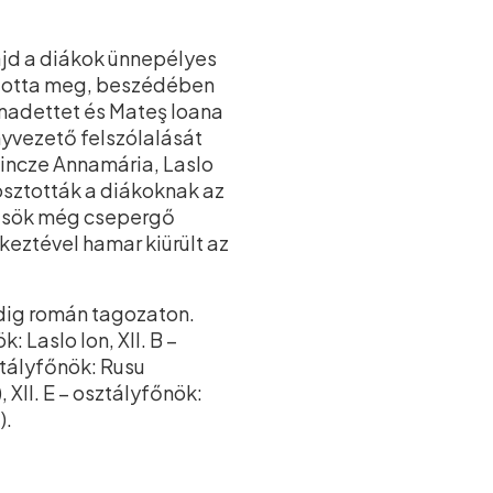
ajd a diákok ünnepélyes
yitotta meg, beszédében
rnadettet és Mateş Ioana
nyvezető felszólalását
Vincze Annamária, Laslo
osztották a diákoknak az
erősök még csepergő
keztével hamar kiürült az
dig román tagozaton.
 Laslo Ion, XII. B –
ztályfőnök: Rusu
 XII. E – osztályfőnök:
).