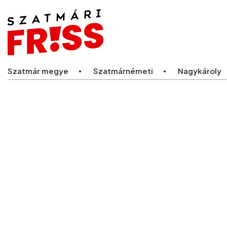
Legfriss
Szatmár megye
Szatmárnémeti
Nagykároly