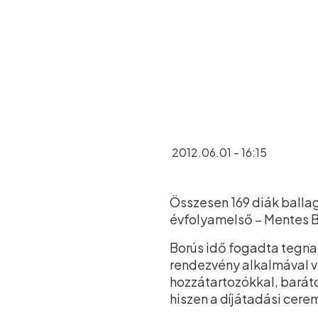
2012.06.01 - 16:15
Összesen 169 diák balla
évfolyamelső – Mentes B
Borús idő fogadta tegna
rendezvény alkalmával vi
hozzátartozókkal, baráto
hiszen a díjátadási cer