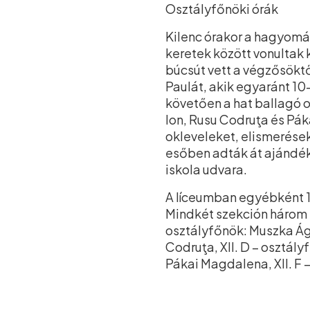
Osztályfőnöki órák
Kilenc órakor a hagyomá
keretek között vonultak
búcsút vett a végzősöktő
Paulát, akik egyaránt 10
követően a hat ballagó o
Ion, Rusu Codruţa és Pá
okleveleket, elismerése
esőben adták át ajándéka
iskola udvara.
A líceumban egyébként 1
Mindkét szekción három ti
osztályfőnök: Muszka Ág
Codruţa, XII. D – osztály
Pákai Magdalena, XII. F 