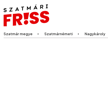
Legfriss
Szatmár megye
Szatmárnémeti
Nagykároly