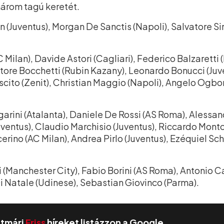
árom tagú keretét.
 (Juventus), Morgan De Sanctis (Napoli), Salvatore Si
Milan), Davide Astori (Cagliari), Federico Balzaretti
tore Bocchetti (Rubin Kazany), Leonardo Bonucci (Juve
scito (Zenit), Christian Maggio (Napoli), Angelo Ogbo
rini (Atalanta), Daniele De Rossi (AS Roma), Alessan
ventus), Claudio Marchisio (Juventus), Riccardo Montol
rino (AC Milan), Andrea Pirlo (Juventus), Ezéquiel Sch
 (Manchester City), Fabio Borini (AS Roma), Antonio C
Di Natale (Udinese), Sebastian Giovinco (Parma).
zatmári
Friss
híreket listázzon a Google