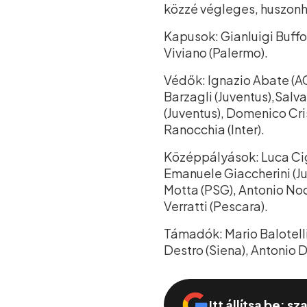
közzé végleges, huszonh
Kapusok: Gianluigi Buffon
Viviano (Palermo).
Védők: Ignazio Abate (AC 
Barzagli (Juventus),Salva
(Juventus), Domenico Cri
Ranocchia (Inter).
Középpályások: Luca Ciga
Emanuele Giaccherini (Ju
Motta (PSG), Antonio Noce
Verratti (Pescara).
Támadók: Mario Balotelli
Destro (Siena), Antonio 
Itt állítsa be: s