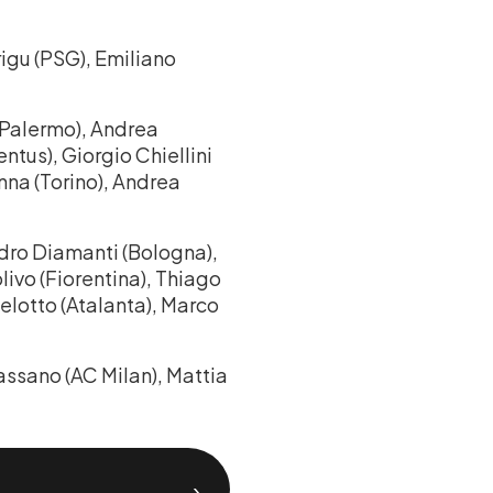
rigu (PSG), Emiliano
 (Palermo), Andrea
ntus), Giorgio Chiellini
nna (Torino), Andrea
dro Diamanti (Bologna),
ivo (Fiorentina), Thiago
elotto (Atalanta), Marco
assano (AC Milan), Mattia
›