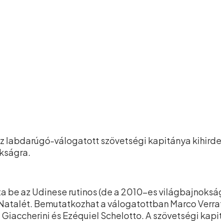
sz labdarúgó-válogatott szövetségi kapitánya kihirde
kságra.
ta be az Udinese rutinos (de a 2010-es világbajnoksá
 Natalét. Bemutatkozhat a válogatottban Marco Verrat
Giaccherini és Ezéquiel Schelotto. A szövetségi kapi