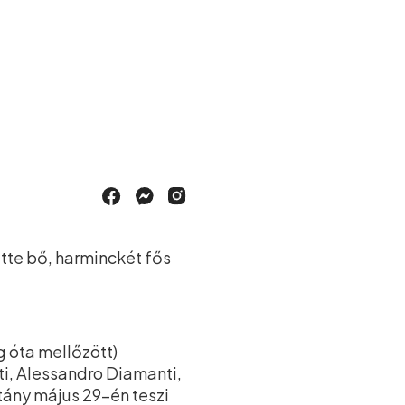
tte bő, harminckét fős
g óta mellőzött)
i, Alessandro Diamanti,
tány május 29-én teszi