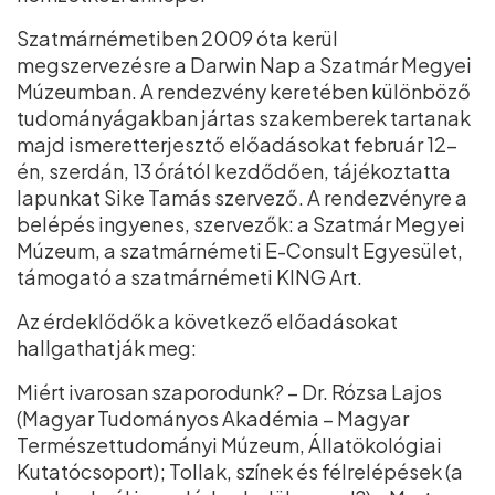
Szatmárnémetiben 2009 óta kerül
megszervezésre a Darwin Nap a Szatmár Megyei
Múzeumban. A rendezvény keretében különböző
tudományágakban jártas szakemberek tartanak
majd ismeretterjesztő előadásokat február 12-
én, szerdán, 13 órától kezdődően, tájékoztatta
lapunkat Sike Tamás szervező. A rendezvényre a
belépés ingyenes, szervezők: a Szatmár Megyei
Múzeum, a szatmárnémeti E-Consult Egyesület,
támogató a szatmárnémeti KING Art.
Az érdeklődők a következő előadásokat
hallgathatják meg:
Miért ivarosan szaporodunk? – Dr. Rózsa Lajos
(Magyar Tudományos Akadémia – Magyar
Természettudományi Múzeum, Állatökológiai
Kutatócsoport); Tollak, színek és félrelépések (a