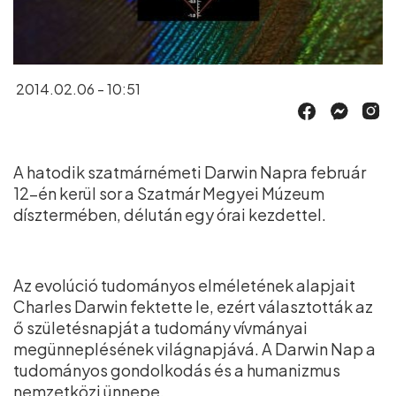
2014.02.06 - 10:51
A hatodik szatmárnémeti Darwin Napra február
12-én kerül sor a Szatmár Megyei Múzeum
dísztermében, délután egy órai kezdettel.
Az evolúció tudományos elméletének alapjait
Charles Darwin fektette le, ezért választották az
ő születésnapját a tudomány vívmányai
megünneplésének világnapjává. A Darwin Nap a
tudományos gondolkodás és a humanizmus
nemzetközi ünnepe.