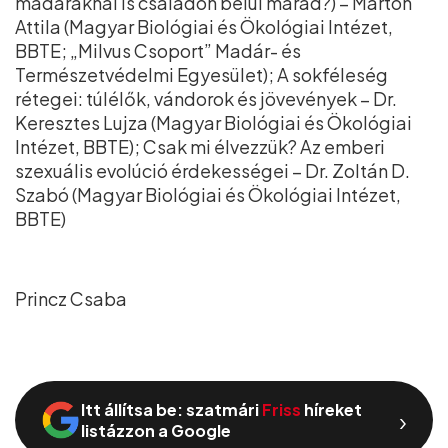
madaraknál is családon belül marad?) – Marton
Attila (Magyar Biológiai és Ökológiai Intézet,
BBTE; „Milvus Csoport” Madár- és
Természetvédelmi Egyesület); A sokféleség
rétegei: túlélők, vándorok és jövevények – Dr.
Keresztes Lujza (Magyar Biológiai és Ökológiai
Intézet, BBTE); Csak mi élvezzük? Az emberi
szexuális evolúció érdekességei – Dr. Zoltán D.
Szabó (Magyar Biológiai és Ökológiai Intézet,
BBTE)
Princz Csaba
Itt állítsa be: szatmári
Friss
híreket
›
listázzon a Google