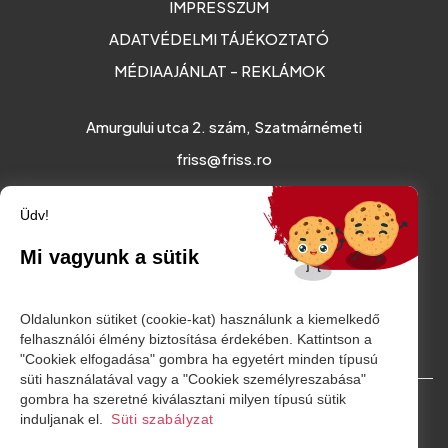
IMPRESSZUM
ADATVÉDELMI TÁJÉKOZTATÓ
MÉDIAAJÁNLAT - REKLÁMOK
Amurgului utca 2. szám, Szatmárnémeti
friss@friss.ro
Üdv!
Mi vagyunk a sütik
Oldalunkon sütiket (cookie-kat) használunk a kiemelkedő
felhasználói élmény biztosítása érdekében. Kattintson a
"Cookiek elfogadása" gombra ha egyetért minden típusú
süti használatával vagy a "Cookiek személyreszabása"
gombra ha szeretné kiválasztani milyen típusú sütik
© Minden jog fenntartva. 2026
induljanak el.
Süti szabályzat