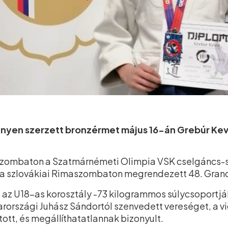
enyen szerzett bronzérmet május 16-án Grebúr Kev
l szombaton a Szatmárnémeti Olimpia VSK cselgáncs
, a szlovákiai Rimaszombaton megrendezett 48. Grand
a az U18-as korosztály -73 kilogrammos súlycsoportjá
rországi Juhász Sándortól szenvedett vereséget, a 
tott, és megállíthatatlannak bizonyult.