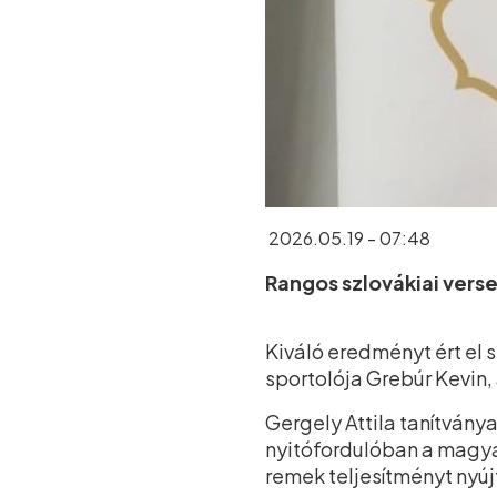
2026.05.19 - 07:48
Rangos szlovákiai vers
Kiváló eredményt ért e
sportolója Grebúr Kevin
Gergely Attila tanítvány
nyitófordulóban a magya
remek teljesítményt nyúj