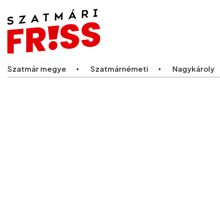
Legfriss
Szatmár megye
Szatmárnémeti
Nagykároly