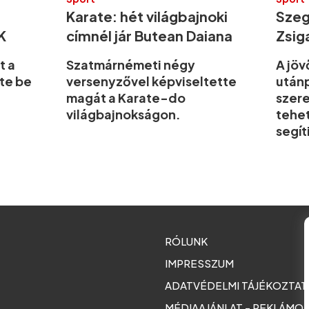
Karate: hét világbajnoki
Szeg
K
címnél jár Butean Daiana
Zsig
t a
Szatmárnémeti négy
A jöv
tte be
versenyzővel képviseltette
utánp
magát a Karate-do
szere
világbajnokságon.
tehe
segít
RÓLUNK
IMPRESSZUM
ADATVÉDELMI TÁJÉKOZTA
MÉDIAAJÁNLAT - REKLÁMO