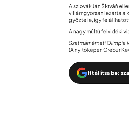
A szlovák Ján Škrváň ell
villámgyorsan lezárta a
győzte le, így felállhat
A nagy múltú felvidéki vi
Szatmárnémeti Olimpia 
(A nyitóképen Grebur Kevin
Itt állítsa be: s