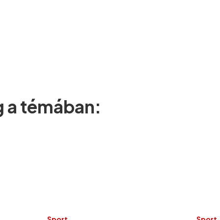
g a témában:
Sport
Sport