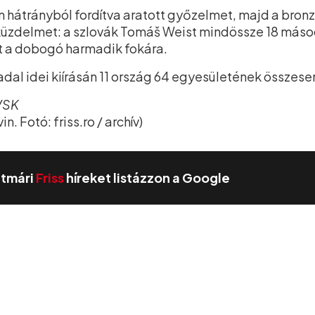
en hátrányból fordítva aratott győzelmet, majd a br
 küzdelmet: a szlovák Tomáš Weist mindössze 18 máso
ott a dobogó harmadik fokára.
adal idei kiírásán 11 ország 64 egyesületének összesen
VSK
. Fotó: friss.ro / archív)
zatmári
Friss
híreket listázzon a Google