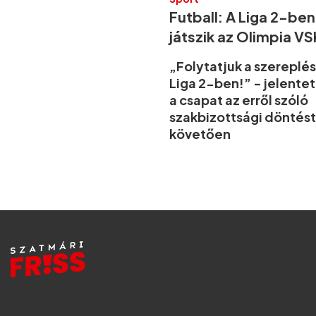
Futball: A Liga 2-ben
játszik az Olimpia VS
„Folytatjuk a szereplés
Liga 2-ben!” - jelente
a csapat az erről szóló
szakbizottsági döntést
követően