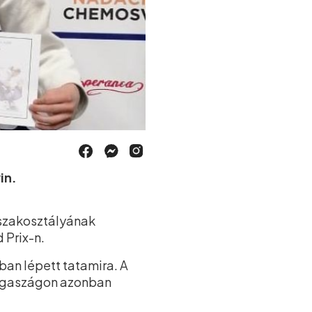
in.
-szakosztályának
 Prix-n.
ban lépett tatamira. A
vigaszágon azonban