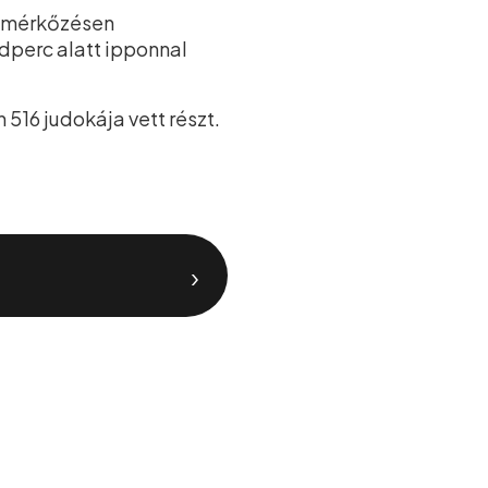
onzmérkőzésen
dperc alatt ipponnal
 516 judokája vett részt.
›