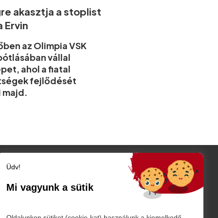
re akasztja a stoplist
a Ervin
őben az Olimpia VSK
ótlásában vállal
pet, ahol a fiatal
tségek fejlődését
i majd.
Üdv!
Szatmár megye
Szatmárnémeti
Mi vagyunk a sütik
Nagykároly
TÓ
Vidék
Belföld
K
Oldalunkon sütiket (cookie-kat) használunk a kiemelkedő