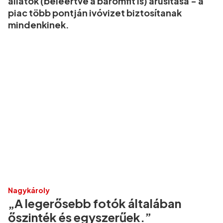
állatok (beleértve a baromfit is) árusítása - a
piac több pontján ivóvizet biztosítanak
mindenkinek.
Nagykároly
„A legerősebb fotók általában
őszinték és egyszerűek.”