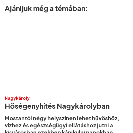
Ajánljuk még a témában:
Nagykároly
Hőségenyhítés Nagykárolyban
Mostantól négy helyszínen lehet hűvöshöz,
vízhez és egészségügyi ellátáshoz jutni a
kisvárosban ezekben kánikulai napokban.