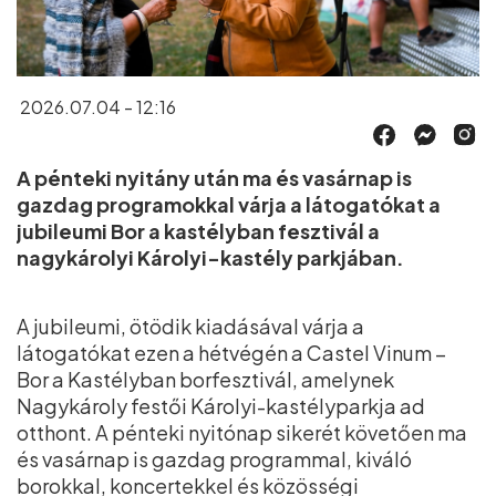
2026.07.04 - 12:16
A pénteki nyitány után ma és vasárnap is
gazdag programokkal várja a látogatókat a
jubileumi Bor a kastélyban fesztivál a
nagykárolyi Károlyi-kastély parkjában.
A jubileumi, ötödik kiadásával várja a
látogatókat ezen a hétvégén a Castel Vinum –
Bor a Kastélyban borfesztivál, amelynek
Nagykároly festői Károlyi-kastélyparkja ad
otthont. A pénteki nyitónap sikerét követően ma
és vasárnap is gazdag programmal, kiváló
borokkal, koncertekkel és közösségi