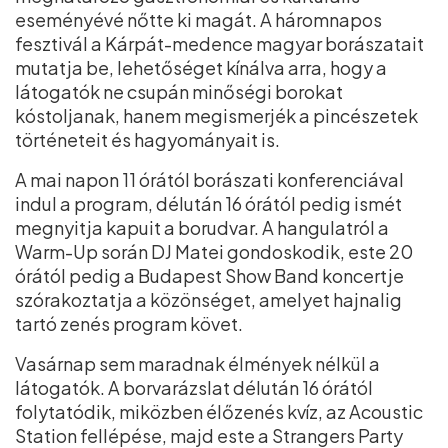
eseményévé nőtte ki magát. A háromnapos
fesztivál a Kárpát-medence magyar borászatait
mutatja be, lehetőséget kínálva arra, hogy a
látogatók ne csupán minőségi borokat
kóstoljanak, hanem megismerjék a pincészetek
történeteit és hagyományait is.
A mai napon 11 órától borászati konferenciával
indul a program, délután 16 órától pedig ismét
megnyitja kapuit a borudvar. A hangulatról a
Warm-Up során DJ Matei gondoskodik, este 20
órától pedig a Budapest Show Band koncertje
szórakoztatja a közönséget, amelyet hajnalig
tartó zenés program követ.
Vasárnap sem maradnak élmények nélkül a
látogatók. A borvarázslat délután 16 órától
folytatódik, miközben élőzenés kvíz, az Acoustic
Station fellépése, majd este a Strangers Party