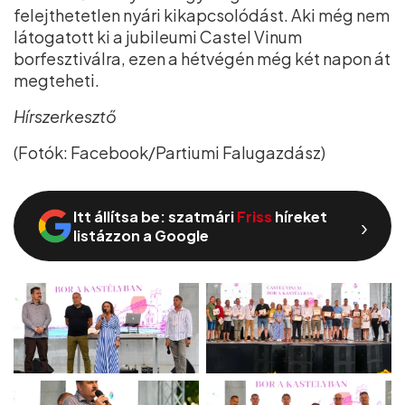
felejthetetlen nyári kikapcsolódást. Aki még nem
látogatott ki a jubileumi Castel Vinum
borfesztiválra, ezen a hétvégén még két napon át
megteheti.
Hírszerkesztő
(Fotók: Facebook/Partiumi Falugazdász)
Itt állítsa be: szatmári
Friss
híreket
›
listázzon a Google