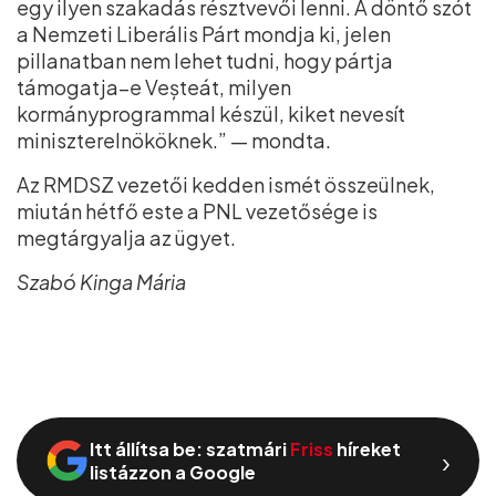
egy ilyen szakadás résztvevői lenni. A döntő szót
a Nemzeti Liberális Párt mondja ki, jelen
pillanatban nem lehet tudni, hogy pártja
támogatja–e Veșteát, milyen
kormányprogrammal készül, kiket nevesít
miniszterelnököknek.” — mondta.
Az RMDSZ vezetői kedden ismét összeülnek,
miután hétfő este a PNL vezetősége is
megtárgyalja az ügyet.
Szabó Kinga Mária
Itt állítsa be: szatmári
Friss
híreket
›
listázzon a Google