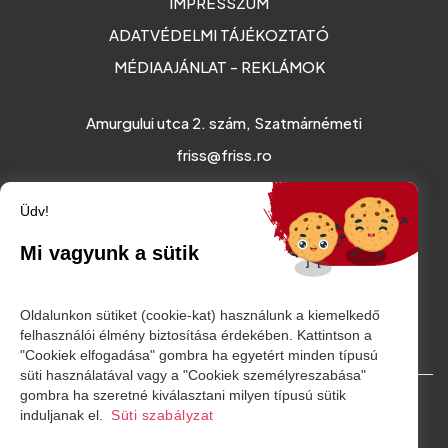
IMPRESSZUM
ADATVÉDELMI TÁJÉKOZTATÓ
MÉDIAAJÁNLAT - REKLÁMOK
Amurgului utca 2. szám, Szatmárnémeti
friss@friss.ro
Üdv!
Mi vagyunk a sütik
Oldalunkon sütiket (cookie-kat) használunk a kiemelkedő
felhasználói élmény biztosítása érdekében. Kattintson a
"Cookiek elfogadása" gombra ha egyetért minden típusú
süti használatával vagy a "Cookiek személyreszabása"
gombra ha szeretné kiválasztani milyen típusú sütik
© Minden jog fenntartva. 2026
induljanak el.
Süti szabályzat