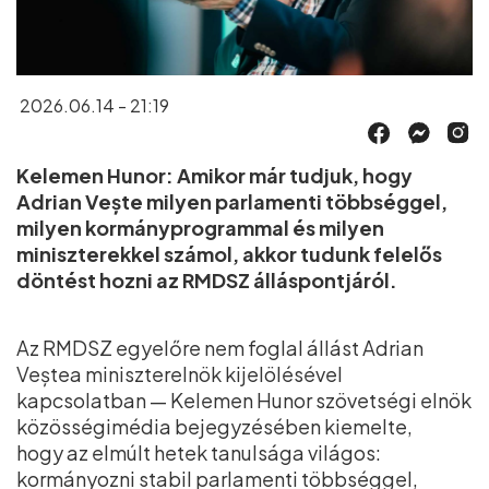
2026.06.14 - 21:19
Kelemen Hunor: Amikor már tudjuk, hogy
Adrian Vește milyen parlamenti többséggel,
milyen kormányprogrammal és milyen
miniszterekkel számol, akkor tudunk felelős
döntést hozni az RMDSZ álláspontjáról.
Az RMDSZ egyelőre nem foglal állást Adrian
Veștea miniszterelnök kijelölésével
kapcsolatban — Kelemen Hunor szövetségi elnök
közösségimédia bejegyzésében kiemelte,
hogy az elmúlt hetek tanulsága világos:
kormányozni stabil parlamenti többséggel,