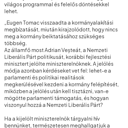
világos programmal és felelős döntésekkel
lehet.
„Eugen Tomac visszaadta a kormányalakítási
megbízatását, miután kirajzolódott, hogy nincs
meg a kormány beiktatásához szükséges
többség.
Az államfő most Adrian Veșteát, a Nemzeti
Liberális Párt politikusát, korábbi fejlesztési
minisztert jelölte miniszterelnöknek. A jelölés
módja azonban kérdéseket vet fel: lehet-e a
parlamenti és politikai realitások
megkerülésével kezdeni a kormány felépítését,
miközben a jelölés után kell tisztázni, van-e
mögötte parlamenti támogatás, és hogyan
viszonyul hozzá a Nemzeti Liberális Párt?
Ha a kijelölt miniszterelnök tárgyalni hív
bennünket, természetesen meghallgatjuk a