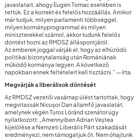
javaslatait, ahogy Eugen Tomac esetében is
tettük. Ez a korrekt és felelős hozzáállás. Amikor
már tudjuk, milyen parlamenti többséggel,
milyen kormányprogrammal és milyen
miniszterekkel számol, akkor tudunk felelős
döntést hozni az RMDSZ álláspontjáról.
Az emberek joggal várják el, hogy az elhúzódó
politikai bizonytalanság után Romániának
működő kormánya legyen. A következő
napokban ennek feltételeit kell tisztázni.” — írta.
Megvárják a liberálisok döntését
Az RMDSZ vezetői vasárnap ülést tartottak, hogy
megvitassák Nicușor Dan államfő javaslatát,
amelynek végén Turos Lóránd szenátor úgy
nyilatkozott: „Amennyiben Adrian Veștea
kijelölése a Nemzeti Liberális Párt szakadását
eredményezi, nem támogatjuk őt. Nem óhajtunk