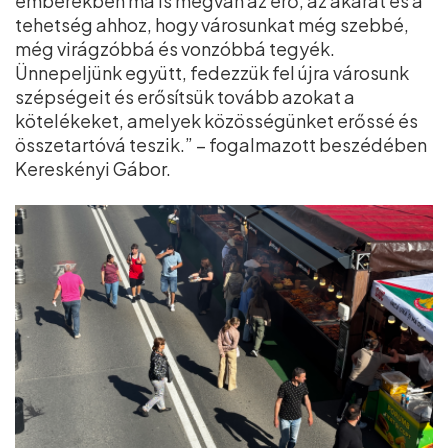
emberekben ma is megvan az erő, az akarat és a
tehetség ahhoz, hogy városunkat még szebbé,
még virágzóbbá és vonzóbbá tegyék.
Ünnepeljünk együtt, fedezzük fel újra városunk
szépségeit és erősítsük tovább azokat a
kötelékeket, amelyek közösségünket erőssé és
összetartóvá teszik.” – fogalmazott beszédében
Kereskényi Gábor.