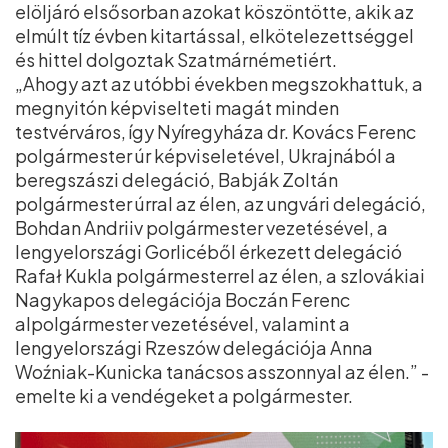
elöljáró elsősorban azokat köszöntötte, akik az
elmúlt tíz évben kitartással, elkötelezettséggel
és hittel dolgoztak Szatmárnémetiért.
„Ahogy azt az utóbbi években megszokhattuk, a
megnyitón képviselteti magát minden
testvérváros, így Nyíregyháza dr. Kovács Ferenc
polgármester úr képviseletével, Ukrajnából a
beregszászi delegáció, Babják Zoltán
polgármester úrral az élen, az ungvári delegáció,
Bohdan Andriiv polgármester vezetésével, a
lengyelországi Gorlicéből érkezett delegáció
Rafał Kukla polgármesterrel az élen, a szlovákiai
Nagykapos delegációja Boczán Ferenc
alpolgármester vezetésével, valamint a
lengyelországi Rzeszów delegációja Anna
Woźniak-Kunicka tanácsos asszonnyal az élen.” -
emelte ki a vendégeket a polgármester.