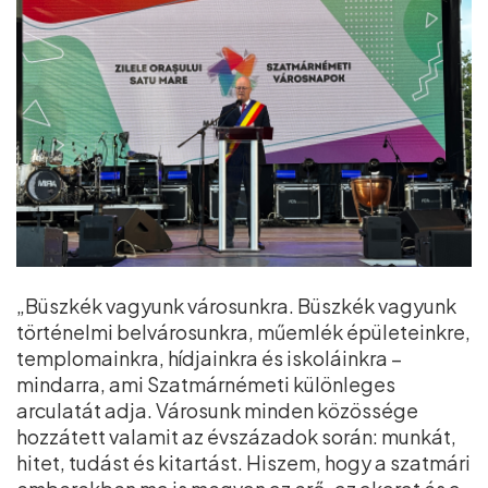
„Büszkék vagyunk városunkra. Büszkék vagyunk
történelmi belvárosunkra, műemlék épületeinkre,
templomainkra, hídjainkra és iskoláinkra –
mindarra, ami Szatmárnémeti különleges
arculatát adja. Városunk minden közössége
hozzátett valamit az évszázadok során: munkát,
hitet, tudást és kitartást. Hiszem, hogy a szatmári