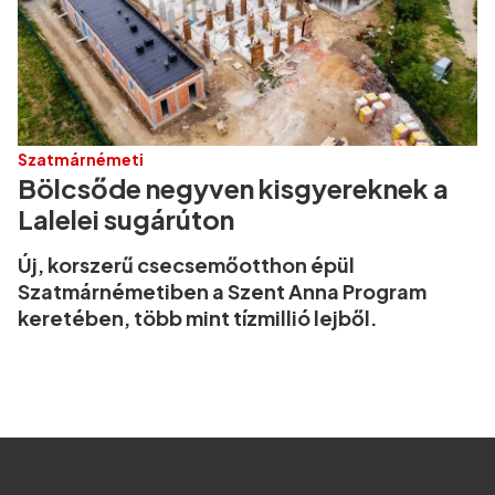
Szatmárnémeti
Bölcsőde negyven kisgyereknek a
Lalelei sugárúton
Új, korszerű csecsemőotthon épül
Szatmárnémetiben a Szent Anna Program
keretében, több mint tízmillió lejből.