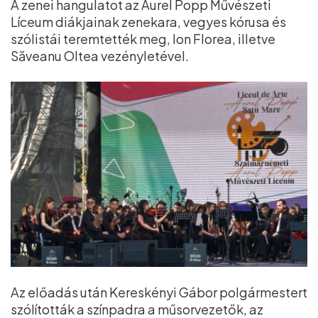
A zenei hangulatot az Aurel Popp Művészeti
Líceum diákjainak zenekara, vegyes kórusa és
szólistái teremtették meg, Ion Florea, illetve
Săveanu Oltea vezényletével.
Az előadás után Kereskényi Gábor polgármestert
szólították a színpadra a műsorvezetők, az