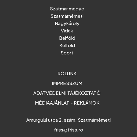
Szatmár megye
Szatmárnémeti
Nagykároly
Vidék
Belföld
Külföld
Sport
RÓLUNK
IMPRESSZUM
ADATVÉDELMI TÁJÉKOZTATÓ
MÉDIAAJÁNLAT - REKLÁMOK
Amurgului utca 2. szám, Szatmárnémeti
friss@friss.ro