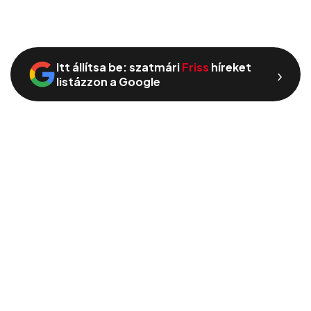
Itt állítsa be: szatmári
Friss
híreket
›
listázzon a Google