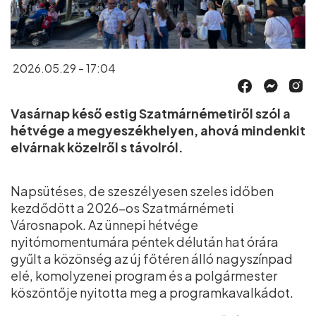
2026.05.29 - 17:04
Vasárnap késő estig Szatmárnémetiről szól a
hétvége a megyeszékhelyen, ahová mindenkit
elvárnak közelről s távolról.
Napsütéses, de szeszélyesen szeles időben
kezdődött a 2026-os Szatmárnémeti
Városnapok. Az ünnepi hétvége
nyitómomentumára péntek délután hat órára
gyűlt a közönség az új főtéren álló nagyszínpad
elé, komolyzenei program és a polgármester
köszöntője nyitotta meg a programkavalkádot.