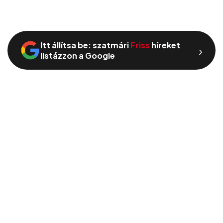
Itt állítsa be: szatmári
Friss
híreket
›
listázzon a Google