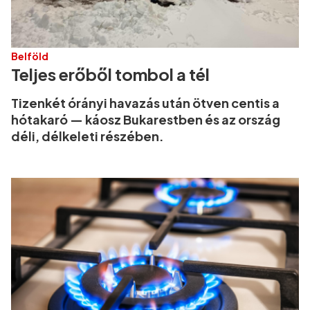
Belföld
Teljes erőből tombol a tél
Tizenkét órányi havazás után ötven centis a
hótakaró — káosz Bukarestben és az ország
déli, délkeleti részében.