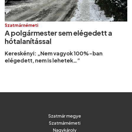
Szatmárnémeti
A polgármester sem elégedett a
hótalanítással
Kereskényi: „Nem vagyok 100%-ban
elégedett, nem is lehetek…”
Szatmár megye
Szatmárnémeti
Nagykároly