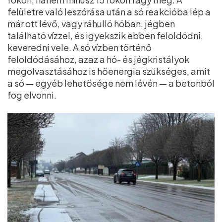
felületre való leszórása után a só reakcióba lép a
már ott lévő, vagy ráhulló hóban, jégben
található vízzel, és igyekszik ebben feloldódni,
keveredni vele. A só vízben történő
feloldódásához, azaz a hó- és jégkristályok
megolvasztásához is hőenergia szükséges, amit
a só — egyéb lehetősége nem lévén — a betonból
fog elvonni.