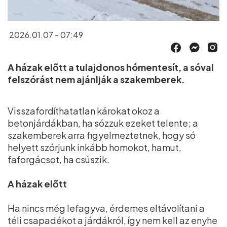
2026.01.07 - 07:49
A házak előtt a tulajdonos hómentesít, a sóval
felszórást nem ajánlják a szakemberek.
Visszafordíthatatlan károkat okoz a
betonjárdákban, ha sózzuk ezeket telente; a
szakemberek arra figyelmeztetnek, hogy só
helyett szórjunk inkább homokot, hamut,
faforgácsot, ha csúszik.
A házak előtt
Ha nincs még lefagyva, érdemes eltávolítani a
téli csapadékot a járdákról, így nem kell az enyhe