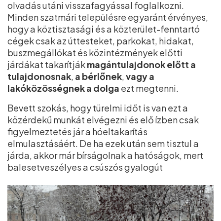
olvadás utáni visszafagyással foglalkozni.
Minden szatmári településre egyaránt érvényes,
hogy a köztisztasági és a közterület-fenntartó
cégek csak az úttesteket, parkokat, hidakat,
buszmegállókat és közintézmények előtti
járdákat takarítják
magántulajdonok
előtt
a
tulajdonosnak
,
a
bérlőnek
,
vagy
a
lakóközösségnek
a
dolga
ezt megtenni.
Bevett szokás, hogy türelmi időt is van ezt a
közérdekű munkát elvégezni és elő ízben csak
figyelmeztetés jár a hóeltakarítás
elmulasztásáért. De ha ezek után sem tisztul a
járda, akkor már bírságolnak a hatóságok, mert
balesetveszélyes a csúszós gyalogút