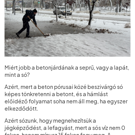
Miért jobb a betonjárdának a seprű, vagy a lapát,
mint a só?
Azért, mert a beton pórusai közé beszivárgó só
képes tönkretenni a betont, és a hámlást
előidéző folyamat soha nem áll meg, ha egyszer
elkezdődött.
Azért sózunk, hogy megnehezítsük a
jégképződést, a lefagyást, mert a sós víz nem 0
fokon, hanem mínusz 15 fokon fagy meg. A