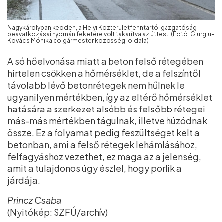
Nagykárolyban kedden, a Helyi Közterületfenntartó Igazgatóság
beavatkozásai nyomán feketére volt takarítva az úttest. (Fotó: Giurgiu-
Kovács Mónika polgármester közösségi oldala)
A só hőelvonása miatt a beton felső rétegében
hirtelen csökken a hőmérséklet, de a felszíntől
távolabb lévő betonrétegek nem hűlnek le
ugyanilyen mértékben, így az eltérő hőmérséklet
hatására a szerkezet alsóbb és felsőbb rétegei
más-más mértékben tágulnak, illetve húzódnak
össze. Ez a folyamat pedig feszültséget kelt a
betonban, ami a felső rétegek lehámlásához,
felfagyáshoz vezethet, ez maga az a jelenség,
amit a tulajdonos úgy észlel, hogy porlik a
járdája.
Princz Csaba
(Nyitókép: SZFÚ/archív)