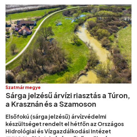
Szatmár megye
Sárga jelzésű árvízi riasztás a Túron,
a Krasznán és a Szamoson
Elsőfokú (sárga jelzésű) árvízvédelmi
készültséget rendelt el hétfőn az Országos
Hidrológiai és Vízgazdálkodási Intézet