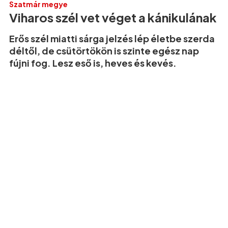
Szatmár megye
Viharos szél vet véget a kánikulának
Erős szél miatti sárga jelzés lép életbe szerda
déltől, de csütörtökön is szinte egész nap
fújni fog. Lesz eső is, heves és kevés.