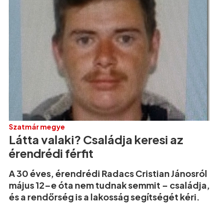
Szatmár megye
Látta valaki? Családja keresi az
érendrédi férfit
A 30 éves, érendrédi Radacs Cristian Jánosról
május 12–e óta nem tudnak semmit – családja,
és a rendőrség is a lakosság segítségét kéri.