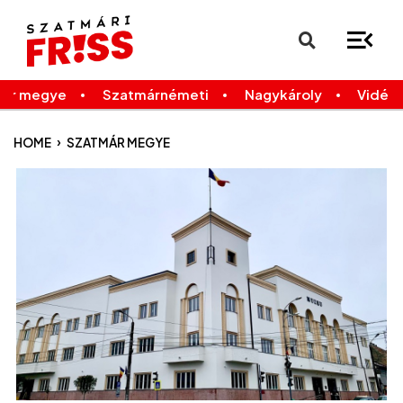
×
Legfrissebb
Bármikor
már megye
Szatmárnémeti
Nagykároly
Vidék
›
HOME
SZATMÁR MEGYE