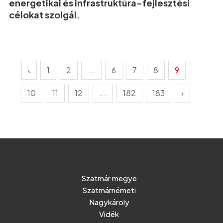
energetikai és infrastruktúra-fejlesztési
célokat szolgál.
‹
1
2
...
6
7
8
9
10
11
12
...
182
183
›
Szatmár megye
Szatmárnémeti
Nagykároly
Vidék