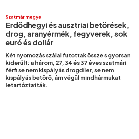
Szatmár megye
Erdődhegyi és ausztriai betörések,
drog, aranyérmék, fegyverek, sok
euró és dollár
Két nyomozás szálai futottak össze s gyorsan
kiderült: a három, 27, 34 és 37 éves szatmári
férfi se nem kispályás drogdíler, se nem
kispályás betörő, ám végül mindhármukat
letartóztatták.