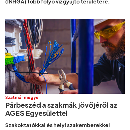
(INHGA) több folyó vízgyűjtő területére.
Szatmár megye
Párbeszéd a szakmák jövőjéről az
AGES Egyesülettel
Szakoktatókkal és helyi szakemberekkel