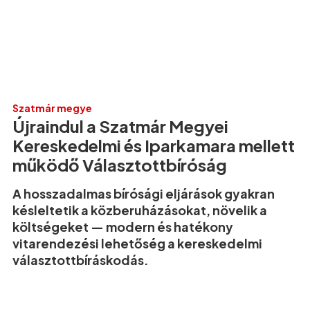
Szatmár megye
Újraindul a Szatmár Megyei
Kereskedelmi és Iparkamara mellett
működő Választottbíróság
A hosszadalmas bírósági eljárások gyakran
késleltetik a közberuházásokat, növelik a
költségeket — modern és hatékony
vitarendezési lehetőség a kereskedelmi
választottbíráskodás.