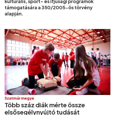
kulturális, sport- és ifjúsági programok
támogatására a 350/2005-ös törvény
alapján.
Szatmár megye
Több száz diák mérte össze
elsősegélynyújtó tudását