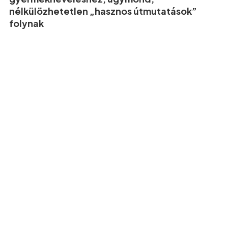
nélkülözhetetlen „hasznos útmutatások”
folynak