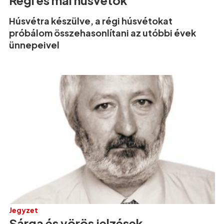
Régi és mai húsvétok
Húsvétra készülve, a régi húsvétokat
próbálom összehasonlítani az utóbbi évek
ünnepeivel
Jegyzet
Sárga és vörös jelzések