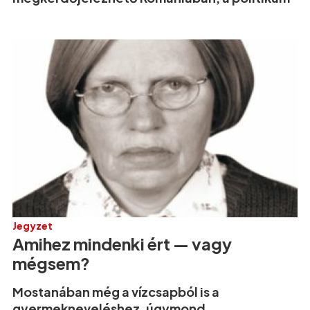
Jegyzet
Amihez mindenki ért — vagy
mégsem?
Mostanában még a vízcsapból is a
gyermekneveléshez, úgymond,