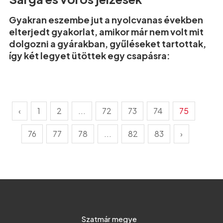
Gyakran eszembe jut a nyolcvanas években
elterjedt gyakorlat, amikor már nem volt mit
dolgozni a gyárakban, gyűléseket tartottak,
így két legyet ütöttek egy csapásra:
‹
1
2
...
72
73
74
75
76
77
78
...
82
83
›
Szatmár megye