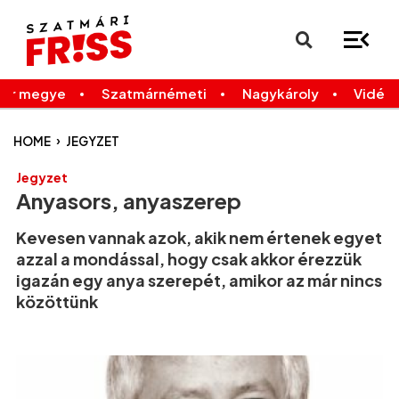
×
Legfrissebb
Bármikor
már megye
Szatmárnémeti
Nagykároly
Vidék
›
HOME
JEGYZET
Jegyzet
Anyasors, anyaszerep
Kevesen vannak azok, akik nem értenek egyet
azzal a mondással, hogy csak akkor érezzük
igazán egy anya szerepét, amikor az már nincs
közöttünk