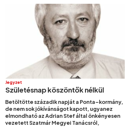
Jegyzet
Születésnap köszöntők nélkül
Betöltötte századik napját a Ponta–kormány,
de nem sok jókívánságot kapott, ugyanez
elmondható az Adrian Stef által önkényesen
vezetett Szatmár Megyei Tanácsról,