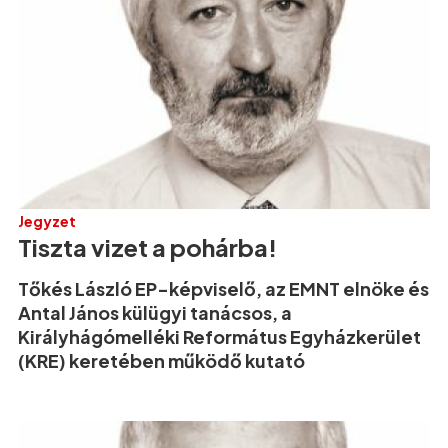
Jegyzet
Tiszta vizet a pohárba!
Tőkés László EP-képviselő, az EMNT elnöke és
Antal János külügyi tanácsos, a
Királyhágómelléki Református Egyházkerület
(KRE) keretében működő kutató