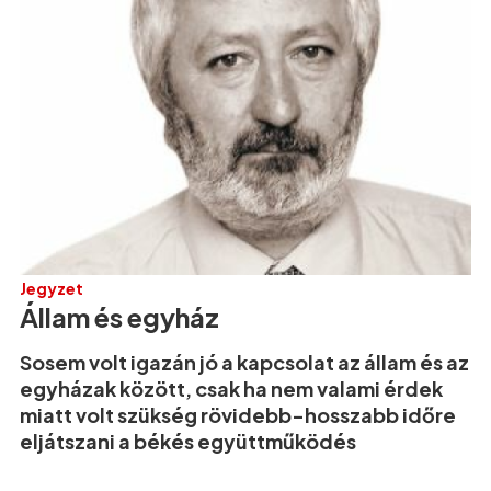
Jegyzet
Állam és egyház
Sosem volt igazán jó a kapcsolat az állam és az
egyházak között, csak ha nem valami érdek
miatt volt szükség rövidebb-hosszabb időre
eljátszani a békés együttműködés