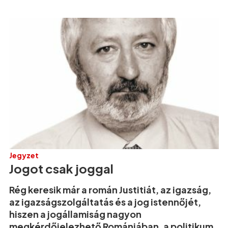
Jegyzet
Jogot csak joggal
Rég keresik már a román Justitiát, az igazság,
az igazságszolgáltatás és a jog istennőjét,
hiszen a jogállamiság nagyon
megkérdőjelezhető Romániában, a politikum