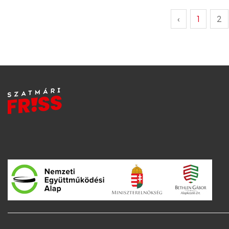
‹
1
2