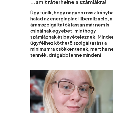
...amit ráterhelne a számlákra!
Úgy tűnik, hogy nagyon rossz irányb
halad az energiapiaci liberalizáció, a
áramszolgáltatók lassan már nem is
csinálnak egyebet, minthogy
számláznak és bevételeznek. Minde
ügyfélhez köthető szolgáltatást a
minimumra csökkentenek, mert ha 
tennék, drágább lenne minden!