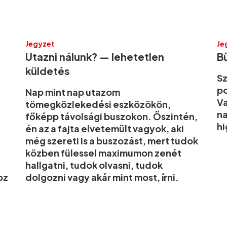
Jegyzet
Je
Utazni nálunk? — lehetetlen
B
küldetés
Sz
p
Nap mint nap utazom
Va
tömegközlekedési eszközökön,
n
főképp távolsági buszokon. Őszintén,
hi
én az a fajta elvetemült vagyok, aki
még szereti is a buszozást, mert tudok
közben fülessel maximumon zenét
hallgatni, tudok olvasni, tudok
oz
dolgozni vagy akár mint most, írni.