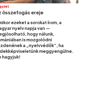
gyzet
z összefogás ereje
ikor ezeket a sorokat írom, a
gyar nyelv napja van —
gjósolható, hogy nálunk,
mániában is mozgolódni
zdenének a „nyelvvédők”, ha
rdekképviseletünk meggyengülne.
 hagyjuk!