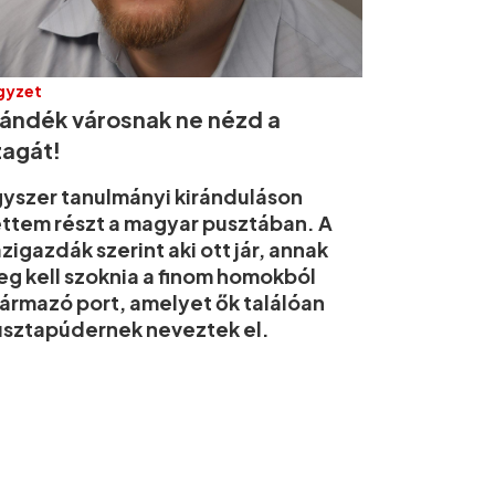
gyzet
jándék városnak ne nézd a
zagát!
yszer tanulmányi kiránduláson
ttem részt a magyar pusztában. A
zigazdák szerint aki ott jár, annak
g kell szoknia a finom homokból
ármazó port, amelyet ők találóan
sztapúdernek neveztek el.