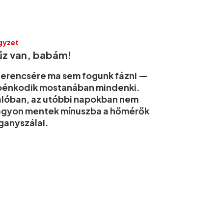
gyzet
űz van, babám!
erencsére ma sem fogunk fázni —
oénkodik mostanában mindenki.
lóban, az utóbbi napokban nem
agyon mentek mínuszba a hőmérők
ganyszálai.