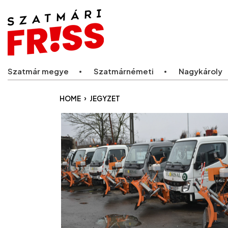
Legfriss
Szatmár megye
Szatmárnémeti
Nagykároly
›
HOME
JEGYZET