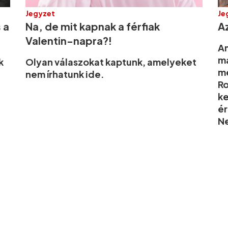
Jegyzet
Je
 a
Na, de mit kapnak a férfiak
A
Valentin-napra?!
Am
ma
k
Olyan válaszokat kaptunk, amelyeket
me
nem írhatunk ide.
Ro
ke
é
Ne