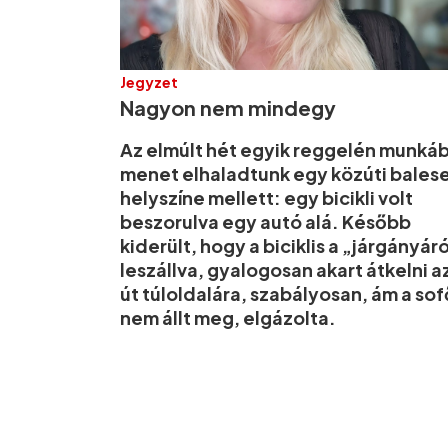
Jegyzet
Nagyon nem mindegy
Az elmúlt hét egyik reggelén munká
menet elhaladtunk egy közúti bales
helyszíne mellett: egy bicikli volt
beszorulva egy autó alá. Később
kiderült, hogy a biciklis a „járgányár
leszállva, gyalogosan akart átkelni a
út túloldalára, szabályosan, ám a sof
nem állt meg, elgázolta.