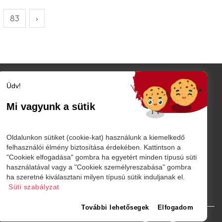
83
›
Üdv!
Szatmár megye
Szatmárnémeti
Mi vagyunk a sütik
Nagykároly
TÓ
Vidék
Belföld
K
Oldalunkon sütiket (cookie-kat) használunk a kiemelkedő
Külföld
felhasználói élmény biztosítása érdekében. Kattintson a
"Cookiek elfogadása" gombra ha egyetért minden típusú süti
Sport
használatával vagy a "Cookiek személyreszabása" gombra
márnémeti
ha szeretné kiválasztani milyen típusú sütik induljanak el.
Süti szabályzat
További lehetősegek
Elfogadom