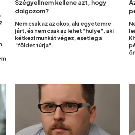
Szégyellnem kellene azt, hogy
A
dolgozom?
p
a
z
Nem csak az az okos, aki egyetemre
Ne
járt, és nem csak az lehet "hülye", aki
le
kétkezi munkát végez, esetleg a
Ki
n
"földet túrja".
pé
ön
nem