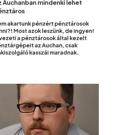
z Auchanban mindenki lehet
énztáros
m akartunk pénzért pénztárosok
nni?! Most azok leszünk, de ingyen!
vezeti a pénztárosok által kezelt
nztárgépeit az Auchan, csak
kiszolgáló kasszái maradnak.