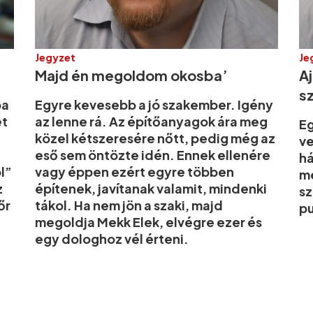
Jegyzet
Je
Majd én megoldom okosba’
A
s
ba
Egyre kevesebb a jó szakember. Igény
et
az lenne rá. Az építőanyagok ára meg
Eg
közel kétszeresére nőtt, pedig még az
ve
eső sem öntözte idén. Ennek ellenére
há
ól”
vagy éppen ezért egyre többen
me
z
építenek, javítanak valamit, mindenki
sz
őr
tákol. Ha nem jön a szaki, majd
pu
megoldja Mekk Elek, elvégre ezer és
egy dologhoz vél érteni.