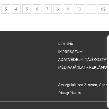
3
4
5
6
7
8
9
10
...
82
RÓLUNK
IMPRESSZUM
ADATVÉDELMI TÁJÉKOZTA
MÉDIAAJÁNLAT - REKLÁMO
Amurgului utca 2. szám, Szat
friss@friss.ro