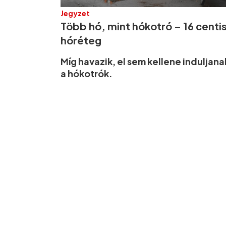
Jegyzet
Több hó, mint hókotró – 16 centis
hóréteg
Míg havazik, el sem kellene induljana
a hókotrók.