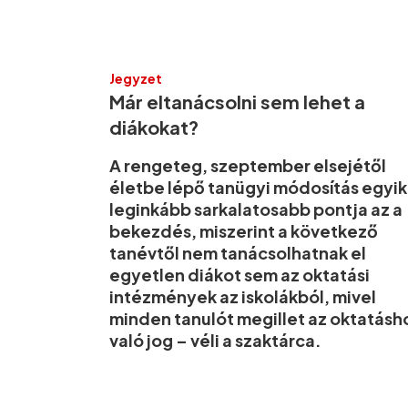
Jegyzet
Már eltanácsolni sem lehet a
diákokat?
A rengeteg, szeptember elsejétől
életbe lépő tanügyi módosítás egyik
leginkább sarkalatosabb pontja az a
bekezdés, miszerint a következő
tanévtől nem tanácsolhatnak el
egyetlen diákot sem az oktatási
intézmények az iskolákból, mivel
minden tanulót megillet az oktatásh
való jog – véli a szaktárca.